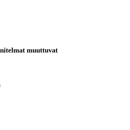
nnitelmat muuttuvat
ä