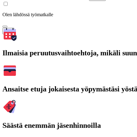
Olen lähdössä työmatkalle
Hae
Ilmaisia peruutusvaihtoehtoja, mikäli suu
Ansaitse etuja jokaisesta yöpymästäsi yöst
Säästä enemmän jäsenhinnoilla