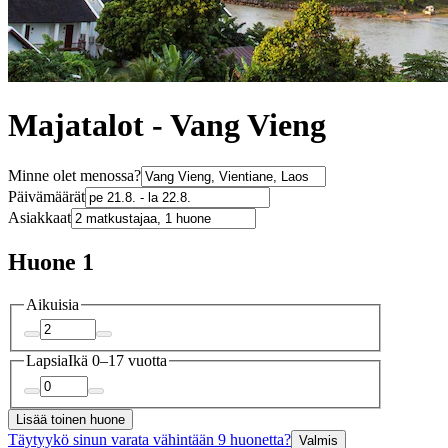
Majatalot - Vang Vieng
Minne olet menossa?
Päivämäärät
Asiakkaat
Huone 1
Aikuisia
Lapsia
Ikä 0–17 vuotta
Lisää toinen huone
Täytyykö sinun varata vähintään 9 huonetta?
Valmis