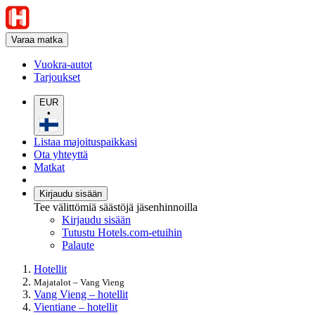
Varaa matka
Vuokra-autot
Tarjoukset
EUR
•
Listaa majoituspaikkasi
Ota yhteyttä
Matkat
Kirjaudu sisään
Tee välittömiä säästöjä jäsenhinnoilla
Kirjaudu sisään
Tutustu Hotels.com-etuihin
Palaute
Hotellit
Majatalot – Vang Vieng
Vang Vieng – hotellit
Vientiane – hotellit