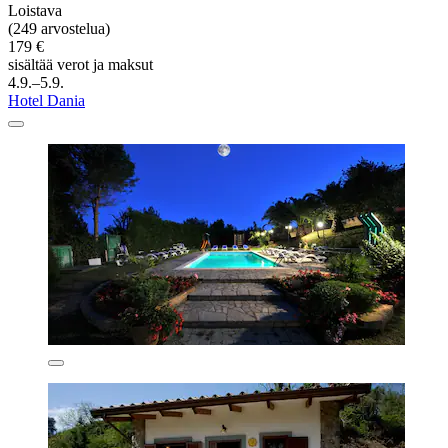
Loistava
(249 arvostelua)
179 €
sisältää verot ja maksut
4.9.–5.9.
Hotel Dania