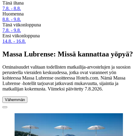
Tänä iltana
7.8. - 8.8.
Huomenna
8.8. - 9.8.
Tänä viikonloppuna
7.8. - 9.8.
Ensi viikonloppuna
14.8. - 16.8.
Massa Lubrense: Missä kannattaa yöpyä?
Ominaisuudet valitaan todellisten matkailija-arvostelujen ja suosion
perusteella vieraiden keskuudessa, jotka ovat varanneet yön
kohteessa Massa Lubrense osoitteessa Hotels.com. Nämä Massa
Lubrense -hotellit tarjoavat jatkuvasti mukavuutta, sijaintia ja
matkailijan kokemusta. Viimeksi päivitetty
7.8.2026
.
Vähemmän