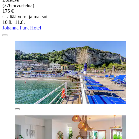
(376 arvostelua)
175 €
sisältää verot ja maksut
10.8.–11.8.
Johanna Park Hotel