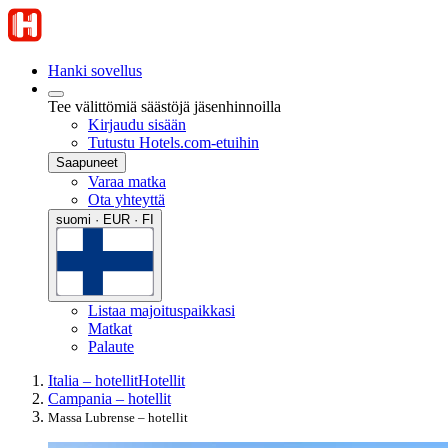
Hanki sovellus
Tee välittömiä säästöjä jäsenhinnoilla
Kirjaudu sisään
Tutustu Hotels.com-etuihin
Saapuneet
Varaa matka
Ota yhteyttä
suomi · EUR · FI
Listaa majoituspaikkasi
Matkat
Palaute
Italia – hotellit
Hotellit
Campania – hotellit
Massa Lubrense – hotellit