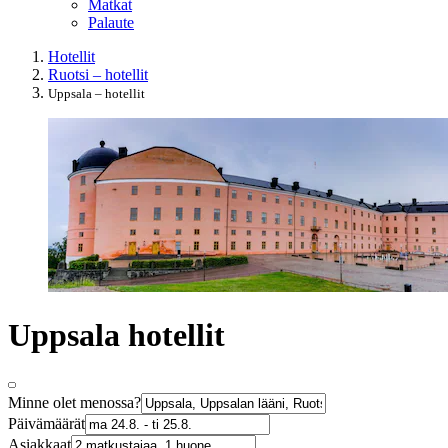
Matkat
Palaute
Hotellit
Ruotsi – hotellit
Uppsala – hotellit
Uppsala hotellit
Minne olet menossa?
Päivämäärät
Asiakkaat