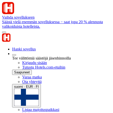
Vaihda sovellukseen
Säästä vielä enemmän sovelluksessa − saat jopa 20 % alennusta
valikoiduista hotelleista.
Hanki sovellus
Tee välittömiä säästöjä jäsenhinnoilla
Kirjaudu sisään
Tutustu Hotels.com-etuihin
Saapuneet
Varaa matka
Ota yhteyttä
suomi · EUR · FI
Listaa majoituspaikkasi