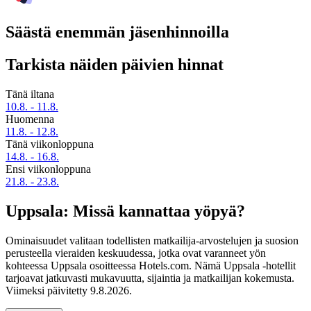
Säästä enemmän jäsenhinnoilla
Tarkista näiden päivien hinnat
Tänä iltana
10.8. - 11.8.
Huomenna
11.8. - 12.8.
Tänä viikonloppuna
14.8. - 16.8.
Ensi viikonloppuna
21.8. - 23.8.
Uppsala: Missä kannattaa yöpyä?
Ominaisuudet valitaan todellisten matkailija-arvostelujen ja suosion
perusteella vieraiden keskuudessa, jotka ovat varanneet yön
kohteessa Uppsala osoitteessa Hotels.com. Nämä Uppsala -hotellit
tarjoavat jatkuvasti mukavuutta, sijaintia ja matkailijan kokemusta.
Viimeksi päivitetty
9.8.2026
.