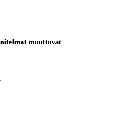
nnitelmat muuttuvat
ä