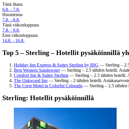
Tänä iltana
6.8. - 7.8.
Huomenna
7.8. - 8.8.
Tänä viikonloppuna
7.8. - 9.8.
Ensi viikonloppuna
14.8. - 16.8.
Top 5 – Sterling – Hotellit pysäköinnillä y
Holiday Inn Express & Suites Sterling by IHG
— Sterling – 2.5
Best Western Sundowner
— Sterling – 2.5 tähden hotelli. Asiak
Comfort Inn & Suites Sterling
— Sterling – 2.5 tähden hotelli. 
The Oakwood Inn
— Sterling – 2 tähden hotelli. Asiakasarvost
The Crest Motel in Colorful Colorado
— Sterling – 2.5 tähden h
Sterling: Hotellit pysäköinnillä