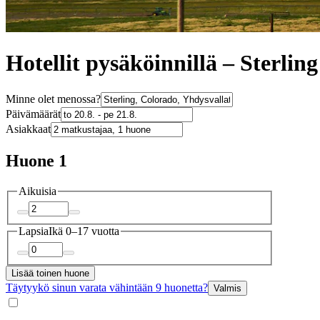
Hotellit pysäköinnillä – Sterling
Minne olet menossa?
Päivämäärät
Asiakkaat
Huone 1
Aikuisia
Lapsia
Ikä 0–17 vuotta
Lisää toinen huone
Täytyykö sinun varata vähintään 9 huonetta?
Valmis