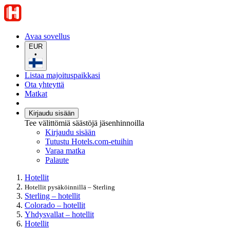
Avaa sovellus
EUR
•
Listaa majoituspaikkasi
Ota yhteyttä
Matkat
Kirjaudu sisään
Tee välittömiä säästöjä jäsenhinnoilla
Kirjaudu sisään
Tutustu Hotels.com-etuihin
Varaa matka
Palaute
Hotellit
Hotellit pysäköinnillä – Sterling
Sterling – hotellit
Colorado – hotellit
Yhdysvallat – hotellit
Hotellit