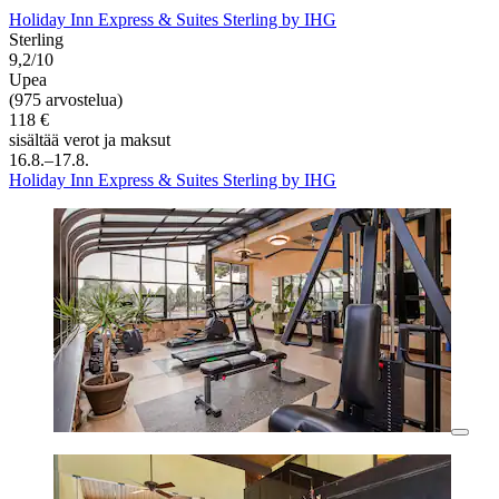
Holiday Inn Express & Suites Sterling by IHG
Sterling
9,2/10
Upea
(975 arvostelua)
118 €
sisältää verot ja maksut
16.8.–17.8.
Holiday Inn Express & Suites Sterling by IHG