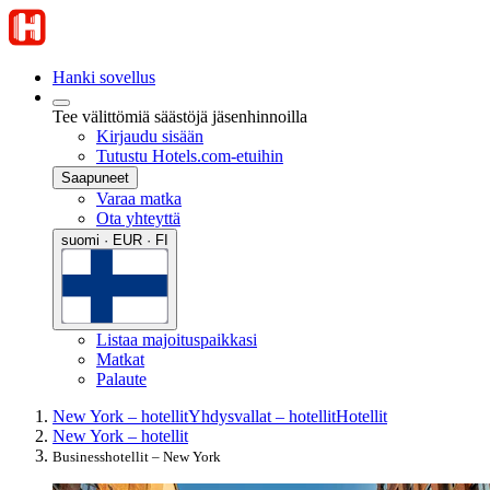
Hanki sovellus
Tee välittömiä säästöjä jäsenhinnoilla
Kirjaudu sisään
Tutustu Hotels.com-etuihin
Saapuneet
Varaa matka
Ota yhteyttä
suomi · EUR · FI
Listaa majoituspaikkasi
Matkat
Palaute
New York – hotellit
Yhdysvallat – hotellit
Hotellit
New York – hotellit
Businesshotellit – New York