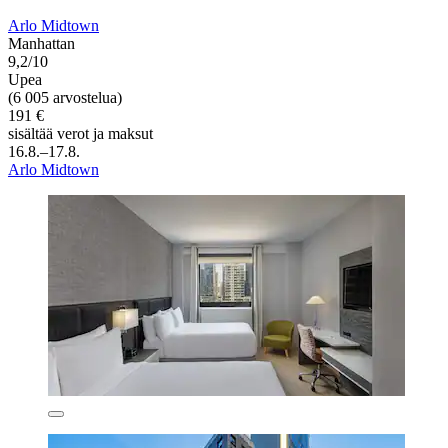
Arlo Midtown
Manhattan
9,2/10
Upea
(6 005 arvostelua)
191 €
sisältää verot ja maksut
16.8.–17.8.
Arlo Midtown