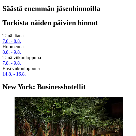
Säästä enemmän jäsenhinnoilla
Tarkista näiden päivien hinnat
Tänä iltana
7.8. - 8.8.
Huomenna
8.8. - 9.8.
Tänä viikonloppuna
7.8. - 9.8.
Ensi viikonloppuna
14.8. - 16.8.
New York: Businesshotellit