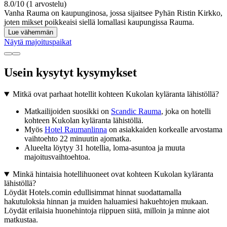
8.0/10 (1 arvostelu)
Vanha Rauma on kaupunginosa, jossa sijaitsee Pyhän Ristin Kirkko,
joten mikset poikkeaisi siellä lomallasi kaupungissa Rauma.
Lue vähemmän
Näytä majoituspaikat
Usein kysytyt kysymykset
Mitkä ovat parhaat hotellit kohteen Kukolan kyläranta lähistöllä?
Matkailijoiden suosikki on
Scandic Rauma
, joka on hotelli
kohteen Kukolan kyläranta lähistöllä.
Myös
Hotel Raumanlinna
on asiakkaiden korkealle arvostama
vaihtoehto 22 minuutin ajomatka.
Alueelta löytyy 31 hotellia, loma-asuntoa ja muuta
majoitusvaihtoehtoa.
Minkä hintaisia hotellihuoneet ovat kohteen Kukolan kyläranta
lähistöllä?
Löydät Hotels.comin edullisimmat hinnat suodattamalla
hakutuloksia hinnan ja muiden haluamiesi hakuehtojen mukaan.
Löydät erilaisia huonehintoja riippuen siitä, milloin ja minne aiot
matkustaa.