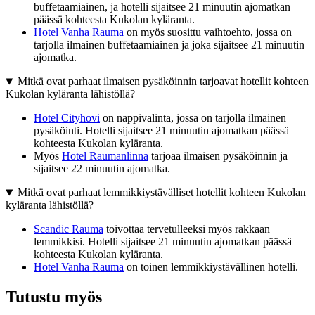
buffetaamiainen, ja hotelli sijaitsee 21 minuutin ajomatkan
päässä kohteesta Kukolan kyläranta.
Hotel Vanha Rauma
on myös suosittu vaihtoehto, jossa on
tarjolla ilmainen buffetaamiainen ja joka sijaitsee 21 minuutin
ajomatka.
Mitkä ovat parhaat ilmaisen pysäköinnin tarjoavat hotellit kohteen
Kukolan kyläranta lähistöllä?
Hotel Cityhovi
on nappivalinta, jossa on tarjolla ilmainen
pysäköinti. Hotelli sijaitsee 21 minuutin ajomatkan päässä
kohteesta Kukolan kyläranta.
Myös
Hotel Raumanlinna
tarjoaa ilmaisen pysäköinnin ja
sijaitsee 22 minuutin ajomatka.
Mitkä ovat parhaat lemmikkiystävälliset hotellit kohteen Kukolan
kyläranta lähistöllä?
Scandic Rauma
toivottaa tervetulleeksi myös rakkaan
lemmikkisi. Hotelli sijaitsee 21 minuutin ajomatkan päässä
kohteesta Kukolan kyläranta.
Hotel Vanha Rauma
on toinen lemmikkiystävällinen hotelli.
Tutustu myös