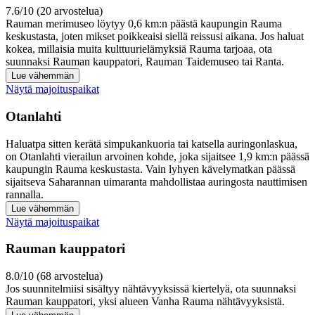
7.6/10 (20 arvostelua)
Rauman merimuseo löytyy 0,6 km:n päästä kaupungin Rauma
keskustasta, joten mikset poikkeaisi siellä reissusi aikana. Jos haluat
kokea, millaisia muita kulttuurielämyksiä Rauma tarjoaa, ota
suunnaksi Rauman kauppatori, Rauman Taidemuseo tai Ranta.
Lue vähemmän
Näytä majoituspaikat
Otanlahti
Haluatpa sitten kerätä simpukankuoria tai katsella auringonlaskua,
on Otanlahti vierailun arvoinen kohde, joka sijaitsee 1,9 km:n päässä
kaupungin Rauma keskustasta. Vain lyhyen kävelymatkan päässä
sijaitseva Saharannan uimaranta mahdollistaa auringosta nauttimisen
rannalla.
Lue vähemmän
Näytä majoituspaikat
Rauman kauppatori
8.0/10 (68 arvostelua)
Jos suunnitelmiisi sisältyy nähtävyyksissä kiertelyä, ota suunnaksi
Rauman kauppatori, yksi alueen Vanha Rauma nähtävyyksistä.