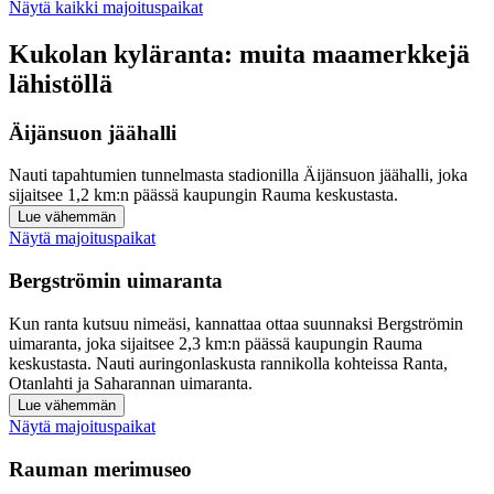
Näytä kaikki majoituspaikat
Kukolan kyläranta: muita maamerkkejä
lähistöllä
Äijänsuon jäähalli
Nauti tapahtumien tunnelmasta stadionilla Äijänsuon jäähalli, joka
sijaitsee 1,2 km:n päässä kaupungin Rauma keskustasta.
Lue vähemmän
Näytä majoituspaikat
Bergströmin uimaranta
Kun ranta kutsuu nimeäsi, kannattaa ottaa suunnaksi Bergströmin
uimaranta, joka sijaitsee 2,3 km:n päässä kaupungin Rauma
keskustasta. Nauti auringonlaskusta rannikolla kohteissa Ranta,
Otanlahti ja Saharannan uimaranta.
Lue vähemmän
Näytä majoituspaikat
Rauman merimuseo