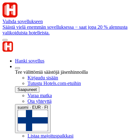
Vaihda sovellukseen
Säästä vielä enemmän sovelluksessa − saat jopa 20 % alennusta
valikoiduista hotelleista.
Hanki sovellus
Tee välittömiä säästöjä jäsenhinnoilla
Kirjaudu sisään
Tutustu Hotels.com-etuihin
Saapuneet
Varaa matka
Ota yhteyttä
suomi · EUR · FI
Listaa majoituspaikkasi