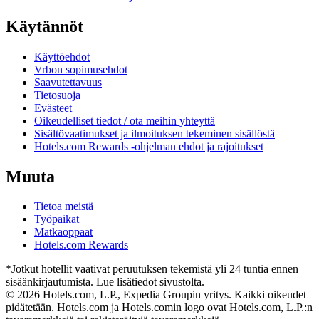
Käytännöt
Käyttöehdot
Vrbon sopimusehdot
Saavutettavuus
Tietosuoja
Evästeet
Oikeudelliset tiedot / ota meihin yhteyttä
Sisältövaatimukset ja ilmoituksen tekeminen sisällöstä
Hotels.com Rewards -ohjelman ehdot ja rajoitukset
Muuta
Tietoa meistä
Työpaikat
Matkaoppaat
Hotels.com Rewards
*Jotkut hotellit vaativat peruutuksen tekemistä yli 24 tuntia ennen
sisäänkirjautumista. Lue lisätiedot sivustolta.
© 2026 Hotels.com, L.P., Expedia Groupin yritys. Kaikki oikeudet
pidätetään. Hotels.com ja Hotels.comin logo ovat Hotels.com, L.P.:n