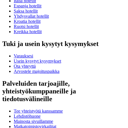
Italia hotellit
Espanja hotellit
Saksa hotellit
Yhdysvallat hotellit
Kroatia hotellit
Ruotsi hotellit
Kreikka hotellit
Tuki ja usein kysytyt kysymykset
Varauksesi
Usein kysytyt kysymykset
Ota yhteyttä
Arvostele majoituspaikka
Palveluiden tarjoajille,
yhteistyökumppaneille ja
tiedotusvälineille
Tee yhteistyötä kanssamme
Lehdistöhuone
Mainosta sivuillamme
Matkatoimistovirkailijat