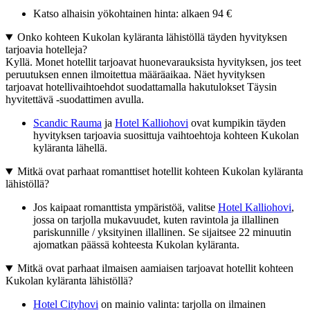
Katso alhaisin yökohtainen hinta: alkaen 94 €
Onko kohteen Kukolan kyläranta lähistöllä täyden hyvityksen
tarjoavia hotelleja?
Kyllä. Monet hotellit tarjoavat huonevarauksista hyvityksen, jos teet
peruutuksen ennen ilmoitettua määräaikaa. Näet hyvityksen
tarjoavat hotellivaihtoehdot suodattamalla hakutulokset Täysin
hyvitettävä -suodattimen avulla.
Scandic Rauma
ja
Hotel Kalliohovi
ovat kumpikin täyden
hyvityksen tarjoavia suosittuja vaihtoehtoja kohteen Kukolan
kyläranta lähellä.
Mitkä ovat parhaat romanttiset hotellit kohteen Kukolan kyläranta
lähistöllä?
Jos kaipaat romanttista ympäristöä, valitse
Hotel Kalliohovi
,
jossa on tarjolla mukavuudet, kuten ravintola ja illallinen
pariskunnille / yksityinen illallinen. Se sijaitsee 22 minuutin
ajomatkan päässä kohteesta Kukolan kyläranta.
Mitkä ovat parhaat ilmaisen aamiaisen tarjoavat hotellit kohteen
Kukolan kyläranta lähistöllä?
Hotel Cityhovi
on mainio valinta: tarjolla on ilmainen