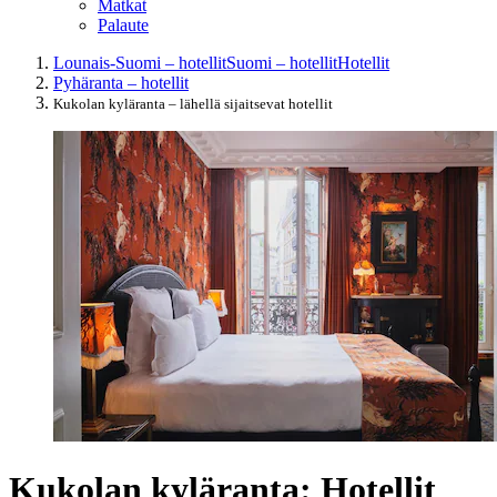
Matkat
Palaute
Lounais-Suomi – hotellit
Suomi – hotellit
Hotellit
Pyhäranta – hotellit
Kukolan kyläranta – lähellä sijaitsevat hotellit
Kukolan kyläranta: Hotellit