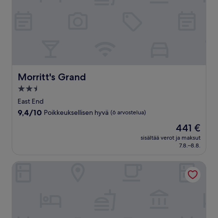
Morritt's Grand
Morritt's Grand
2.5
tähden
East End
majoituspaikka
9.4
9,4/10
Poikkeuksellisen hyvä
(6 arvostelua)
kautta
Hinta
441 €
10,
on
Poikkeuksellisen
sisältää verot ja maksut
441 €
7.8.–8.8.
hyvä,
(6
arvostelua)
George Town Villas 118