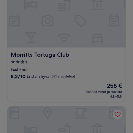
Morritts Tortuga Club
Morritts Tortuga Club
3.5
tähden
East End
majoituspaikka
8.2
8,2/10
Erittäin hyvä
(371 arvostelua)
kautta
Hinta
258 €
10,
on
Erittäin
sisältää verot ja maksut
258 €
4.9.–5.9.
hyvä,
(371
arvostelua)
Morritt's Grand