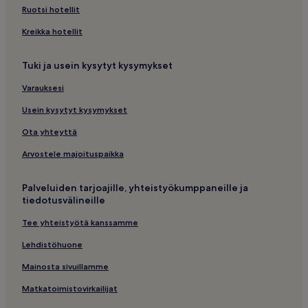
Ruotsi hotellit
Kreikka hotellit
Tuki ja usein kysytyt kysymykset
Varauksesi
Usein kysytyt kysymykset
Ota yhteyttä
Arvostele majoituspaikka
Palveluiden tarjoajille, yhteistyökumppaneille ja
tiedotusvälineille
Tee yhteistyötä kanssamme
Lehdistöhuone
Mainosta sivuillamme
Matkatoimistovirkailijat