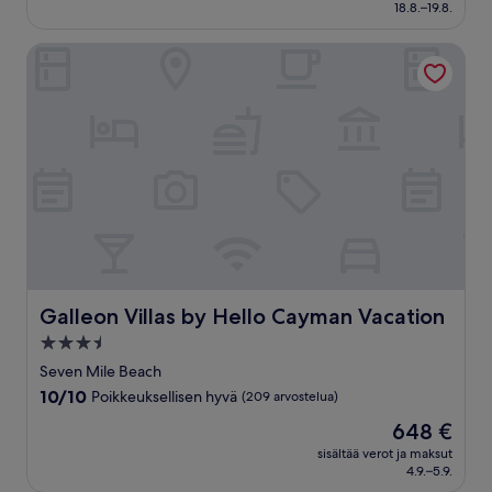
879 €
18.8.–19.8.
Galleon Villas by Hello Cayman Vacation
Galleon Villas by Hello Cayman Vacation
Galleon Villas by Hello Cayman Vacation
3.5
tähden
Seven Mile Beach
majoituspaikka
10.0
10/10
Poikkeuksellisen hyvä
(209 arvostelua)
kautta
Hinta
648 €
10,
on
Poikkeuksellisen
sisältää verot ja maksut
648 €
4.9.–5.9.
hyvä,