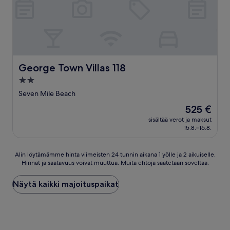
George Town Villas 118
George Town Villas 118
2.0
tähden
Seven Mile Beach
majoituspaikka
Hinta
525 €
on
sisältää verot ja maksut
525 €
15.8.–16.8.
Alin
Alin löytämämme hinta viimeisten 24 tunnin aikana 1 yölle ja 2 aikuiselle.
Hinnat ja saatavuus voivat muuttua. Muita ehtoja saatetaan soveltaa.
löytämämme
hinta
viimeisten
Näytä kaikki majoituspaikat
24
tunnin
aikana
1
yölle