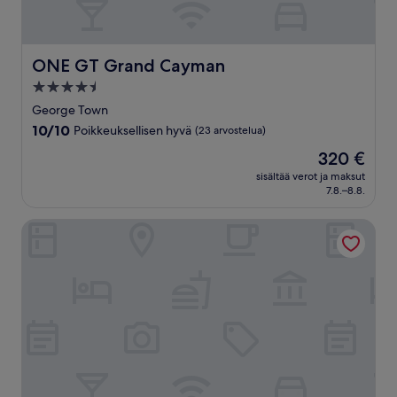
ONE GT Grand Cayman
ONE GT Grand Cayman
4.5
tähden
George Town
majoituspaikka
10.0
10/10
Poikkeuksellisen hyvä
(23 arvostelua)
kautta
Hinta
320 €
10,
on
Poikkeuksellisen
sisältää verot ja maksut
320 €
7.8.–8.8.
hyvä,
(23
arvostelua)
The Grand Caymanian Resort