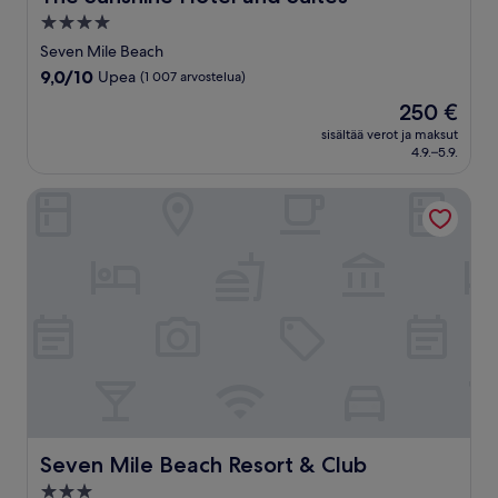
4.0
tähden
Seven Mile Beach
majoituspaikka
9.0
9,0/10
Upea
(1 007 arvostelua)
kautta
Hinta
250 €
10,
on
Upea,
sisältää verot ja maksut
250 €
4.9.–5.9.
(1 007
arvostelua)
Seven Mile Beach Resort & Club
Seven Mile Beach Resort & Club
Seven Mile Beach Resort & Club
3.0