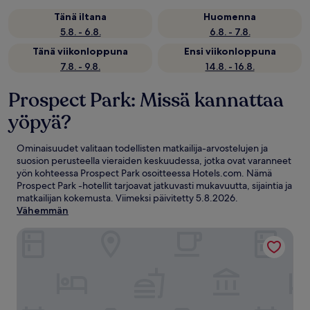
Tänä iltana
Huomenna
5.8. - 6.8.
6.8. - 7.8.
Tänä viikonloppuna
Ensi viikonloppuna
7.8. - 9.8.
14.8. - 16.8.
Prospect Park: Missä kannattaa
yöpyä?
Ominaisuudet valitaan todellisten matkailija-arvostelujen ja
suosion perusteella vieraiden keskuudessa, jotka ovat varanneet
yön kohteessa Prospect Park osoitteessa Hotels.com. Nämä
Prospect Park -hotellit tarjoavat jatkuvasti mukavuutta, sijaintia ja
matkailijan kokemusta. Viimeksi päivitetty
5.8.2026
.
Vähemmän
The Locale Hotel Grand Cayman