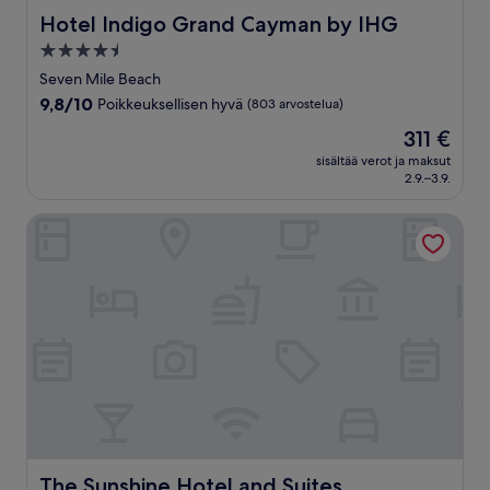
Hotel Indigo Grand Cayman by IHG
Hotel Indigo Grand Cayman by IHG
4.5
tähden
Seven Mile Beach
majoituspaikka
9.8
9,8/10
Poikkeuksellisen hyvä
(803 arvostelua)
kautta
Hinta
311 €
10,
on
Poikkeuksellisen
sisältää verot ja maksut
311 €
2.9.–3.9.
hyvä,
(803
arvostelua)
The Sunshine Hotel and Suites
The Sunshine Hotel and Suites
The Sunshine Hotel and Suites