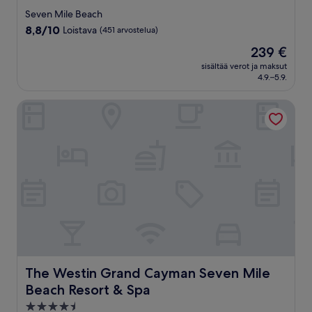
tähden
Seven Mile Beach
majoituspaikka
8.8
8,8/10
Loistava
(451 arvostelua)
kautta
Hinta
239 €
10,
on
Loistava,
sisältää verot ja maksut
239 €
4.9.–5.9.
(451
arvostelua)
The Westin Grand Cayman Seven Mile Beach Resort & Spa
The Westin Grand Cayman Seven Mile Beach Resort & S
The Westin Grand Cayman Seven Mile
Beach Resort & Spa
4.5