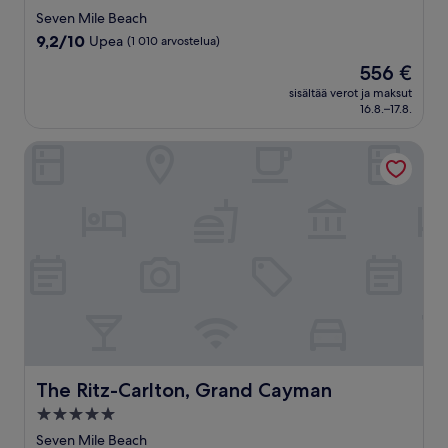
tähden
Seven Mile Beach
majoituspaikka
9.2
9,2/10
Upea
(1 010 arvostelua)
kautta
Hinta
556 €
10,
on
Upea,
sisältää verot ja maksut
556 €
16.8.–17.8.
(1 010
arvostelua)
The Ritz-Carlton, Grand Cayman
The Ritz-Carlton, Grand Cayman
The Ritz-Carlton, Grand Cayman
5.0
tähden
Seven Mile Beach