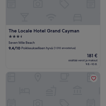
The Locale Hotel Grand Cayman
The Locale Hotel Grand Cayman
3.5
tähden
Seven Mile Beach
majoituspaikka
9.4
9,4/10
Poikkeuksellisen hyvä
(1 010 arvostelua)
kautta
Hinta
181 €
10,
on
Poikkeuksellisen
sisältää verot ja maksut
181 €
9.8.–10.8.
hyvä,
(1 010
arvostelua)
Hampton by Hilton Grand Cayman Seven Mile Beach