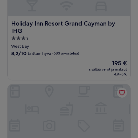
Holiday Inn Resort Grand Cayman by IHG
Holiday Inn Resort Grand Cayman by
IHG
3.5
tähden
West Bay
majoituspaikka
8.2
8,2/10
Erittäin hyvä
(683 arvostelua)
kautta
Hinta
195 €
10,
on
Erittäin
sisältää verot ja maksut
195 €
4.9.–5.9.
hyvä,
(683
arvostelua)
ONE GT Grand Cayman