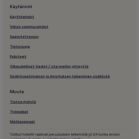
Käytännöt
Käyttöehdot
Vrbon sopimusehdot
Saavutettavuus
Tietosuoja
Evästeet
Oikeudelliset tiedot / ota meihin yhteyttä
Sisältövaatimukset ja ilmoituksen tekeminen sisällöstä
Muuta
Tietoa meistä
Työpaikat
Matkaoppaat
*Jotkut hotellit vaativat peruutuksen tekemistä yli 24 tuntia ennen