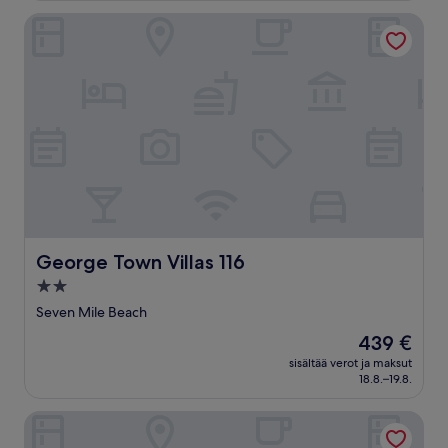
(209
arvostelua)
George Town Villas 116
George Town Villas 116
George Town Villas 116
2.0
tähden
Seven Mile Beach
majoituspaikka
Hinta
439 €
on
sisältää verot ja maksut
439 €
18.8.–19.8.
On The Bay