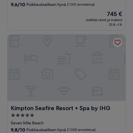
majoituspaikka
9.6
9,6/10
Poikkeuksellisen hyvä
(1 001 arvostelua)
kautta
Hinta
745 €
10,
on
Poikkeuksellisen
sisältää verot ja maksut
745 €
31.8.–1.9.
hyvä,
(1 001
arvostelua)
Kimpton Seafire Resort + Spa by IHG
Kimpton Seafire Resort + Spa by IHG
Kimpton Seafire Resort + Spa by IHG
5.0
tähden
Seven Mile Beach
majoituspaikka
9.8
9,8/10
Poikkeuksellisen hyvä
(1 005 arvostelua)