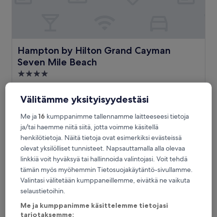
Hampton by Hilton Grand Cayman Seven Mile Beach
Hampton by Hilton Grand Cayman
Seven Mile Beach
4.0
tähden
Seven Mile Beach
majoituspaikka
9.2
9,2/10
Upea
(868 arvostelua)
Välitämme yksityisyydestäsi
kautta
Hinta
234 €
10,
Me ja
16
kumppanimme tallennamme laitteeseesi tietoja
on
Upea,
sisältää verot ja maksut
ja/tai haemme niitä siitä, jotta voimme käsitellä
234 €
4.9.–5.9.
(868
henkilötietoja. Näitä tietoja ovat esimerkiksi evästeissä
arvostelua)
olevat yksilölliset tunnisteet. Napsauttamalla alla olevaa
Grand Cayman Marriott Resort
linkkiä voit hyväksyä tai hallinnoida valintojasi. Voit tehdä
tämän myös myöhemmin Tietosuojakäytäntö-sivullamme.
Valintasi välitetään kumppaneillemme, eivätkä ne vaikuta
selaustietoihin.
Me ja kumppanimme käsittelemme tietojasi
tarjotaksemme: