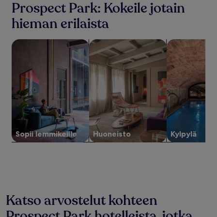
Prospect Park: Kokeile jotain
ja
2
hieman erilaista
aikuiselle.
Hinnat
ja
hae lemmikeille sopivia majoituspaikkoja
hae huoneistoja
hae kylpylän t
saatavuus
voivat
muuttua.
Muita
ehtoja
saatetaan
soveltaa.
Sopii lemmikeille
Huoneisto
Kylpylä
Katso arvostelut kohteen
Prospect Park hotelleista, jotka