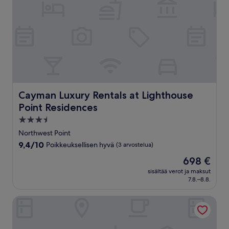
Cayman Luxury Rentals at Lighthouse Point Residences
Cayman Luxury Rentals at Lighthouse
Point Residences
3.5
tähden
Northwest Point
majoituspaikka
9.4
9,4/10
Poikkeuksellisen hyvä
(3 arvostelua)
kautta
Hinta
698 €
10,
on
Poikkeuksellisen
sisältää verot ja maksut
698 €
7.8.–8.8.
hyvä,
(3
arvostelua)
Morritts Tortuga Club