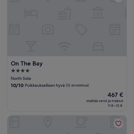
On The Bay
On The Bay
4.0
tähden
North Side
majoituspaikka
10.0
10/10
Poikkeuksellisen hyvä
(12 arvostelua)
kautta
Hinta
467 €
10,
on
Poikkeuksellisen
sisältää verot ja maksut
467 €
11.8.–12.8.
hyvä,
(12
arvostelua)
Cayman Luxury Rentals at Lighthouse Point Residences