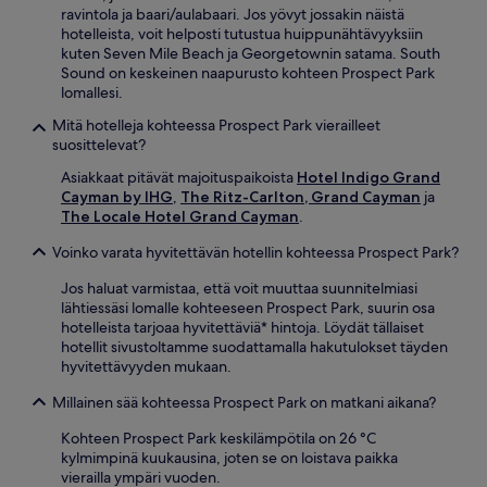
ravintola ja baari/aulabaari. Jos yövyt jossakin näistä
hotelleista, voit helposti tutustua huippunähtävyyksiin
kuten Seven Mile Beach ja Georgetownin satama. South
Sound on keskeinen naapurusto kohteen Prospect Park
lomallesi.
Mitä hotelleja kohteessa Prospect Park vierailleet
suosittelevat?
Asiakkaat pitävät majoituspaikoista
Hotel Indigo Grand
Cayman by IHG
,
The Ritz-Carlton, Grand Cayman
ja
The Locale Hotel Grand Cayman
.
Voinko varata hyvitettävän hotellin kohteessa Prospect Park?
Jos haluat varmistaa, että voit muuttaa suunnitelmiasi
lähtiessäsi lomalle kohteeseen Prospect Park, suurin osa
hotelleista tarjoaa hyvitettäviä* hintoja. Löydät tällaiset
hotellit sivustoltamme suodattamalla hakutulokset täyden
hyvitettävyyden mukaan.
Millainen sää kohteessa Prospect Park on matkani aikana?
Kohteen Prospect Park keskilämpötila on 26 °C
kylmimpinä kuukausina, joten se on loistava paikka
vierailla ympäri vuoden.