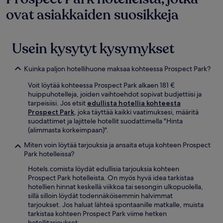
ovat asiakkaiden suosikkeja
Usein kysytyt kysymykset
Kuinka paljon hotellihuone maksaa kohteessa Prospect Park?
Voit löytää kohteessa Prospect Park alkaen 181 €
huippuhotelleja, joiden vaihtoehdot sopivat budjettiisi ja
tarpeisiisi. Jos etsit
edullista hotellia kohteesta
Prospect Park
, joka täyttää kaikki vaatimuksesi, määritä
suodattimet ja lajittele hotellit suodattimella "Hinta
(alimmasta korkeimpaan)".
Miten voin löytää tarjouksia ja ansaita etuja kohteen Prospect
Park hotelleissa?
Hotels.comista löydät edullisia tarjouksia kohteen
Prospect Park hotelleista. On myös hyvä idea tarkistaa
hotellien hinnat keskellä viikkoa tai sesongin ulkopuolella,
sillä silloin löydät todennäköisemmin halvimmat
tarjoukset. Jos haluat lähteä spontaanille matkalle, muista
tarkistaa kohteen Prospect Park viime hetken
hotellitarjoukset.