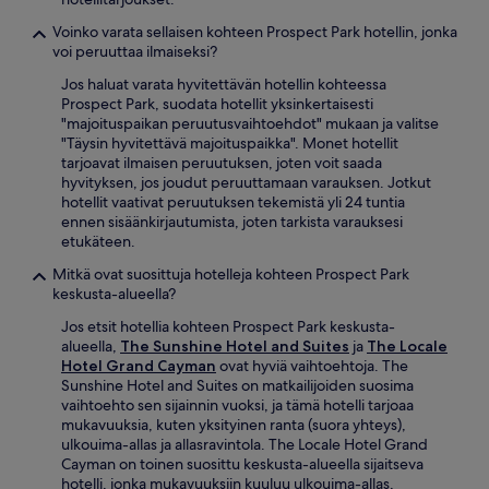
Voinko varata sellaisen kohteen Prospect Park hotellin, jonka
voi peruuttaa ilmaiseksi?
Jos haluat varata hyvitettävän hotellin kohteessa
Prospect Park, suodata hotellit yksinkertaisesti
"majoituspaikan peruutusvaihtoehdot" mukaan ja valitse
"Täysin hyvitettävä majoituspaikka". Monet hotellit
tarjoavat ilmaisen peruutuksen, joten voit saada
hyvityksen, jos joudut peruuttamaan varauksen. Jotkut
hotellit vaativat peruutuksen tekemistä yli 24 tuntia
ennen sisäänkirjautumista, joten tarkista varauksesi
etukäteen.
Mitkä ovat suosittuja hotelleja kohteen Prospect Park
keskusta-alueella?
Jos etsit hotellia kohteen Prospect Park keskusta-
alueella,
The Sunshine Hotel and Suites
ja
The Locale
Hotel Grand Cayman
ovat hyviä vaihtoehtoja. The
Sunshine Hotel and Suites on matkailijoiden suosima
vaihtoehto sen sijainnin vuoksi, ja tämä hotelli tarjoaa
mukavuuksia, kuten yksityinen ranta (suora yhteys),
ulkouima-allas ja allasravintola. The Locale Hotel Grand
Cayman on toinen suosittu keskusta-alueella sijaitseva
hotelli, jonka mukavuuksiin kuuluu ulkouima-allas,