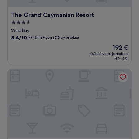
The Grand Caymanian Resort
The Grand Caymanian Resort
3.5
tähden
West Bay
majoituspaikka
8.4
8,4/10
Erittäin hyvä
(513 arvostelua)
kautta
Hinta
192 €
10,
on
Erittäin
sisältää verot ja maksut
192 €
4.9.–5.9.
hyvä,
(513
arvostelua)
Hotel Indigo Grand Cayman by IHG