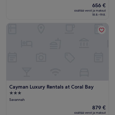
kautta
Hinta
656 €
10,
on
Poikkeuksellisen
sisältää verot ja maksut
656 €
18.8.–19.8.
hyvä,
(1 005
arvostelua)
Cayman Luxury Rentals at Coral Bay
Cayman Luxury Rentals at Coral Bay
Cayman Luxury Rentals at Coral Bay
3.0
tähden
Savannah
majoituspaikka
Hinta
879 €
on
sisältää verot ja maksut