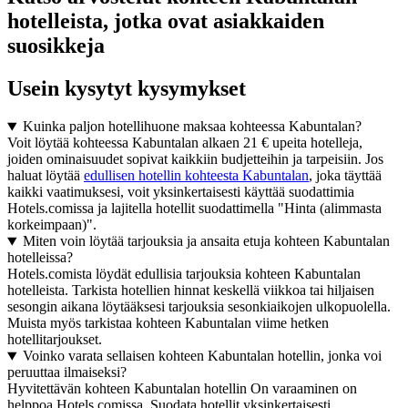
hotelleista, jotka ovat asiakkaiden
suosikkeja
Usein kysytyt kysymykset
Kuinka paljon hotellihuone maksaa kohteessa Kabuntalan?
Voit löytää kohteessa Kabuntalan alkaen 21 € upeita hotelleja,
joiden ominaisuudet sopivat kaikkiin budjetteihin ja tarpeisiin. Jos
haluat löytää
edullisen hotellin kohteesta Kabuntalan
, joka täyttää
kaikki vaatimuksesi, voit yksinkertaisesti käyttää suodattimia
Hotels.comissa ja lajitella hotellit suodattimella "Hinta (alimmasta
korkeimpaan)".
Miten voin löytää tarjouksia ja ansaita etuja kohteen Kabuntalan
hotelleissa?
Hotels.comista löydät edullisia tarjouksia kohteen Kabuntalan
hotelleista. Tarkista hotellien hinnat keskellä viikkoa tai hiljaisen
sesongin aikana löytääksesi tarjouksia sesonkiaikojen ulkopuolella.
Muista myös tarkistaa kohteen Kabuntalan viime hetken
hotellitarjoukset.
Voinko varata sellaisen kohteen Kabuntalan hotellin, jonka voi
peruuttaa ilmaiseksi?
Hyvitettävän kohteen Kabuntalan hotellin On varaaminen on
helppoa Hotels.comissa. Suodata hotellit yksinkertaisesti