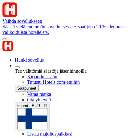
Vaihda sovellukseen
Säästä vielä enemmän sovelluksessa − saat jopa 20 % alennusta
valikoiduista hotelleista.
Hanki sovellus
Tee välittömiä säästöjä jäsenhinnoilla
Kirjaudu sisään
Tutustu Hotels.com-etuihin
Saapuneet
Varaa matka
Ota yhteyttä
suomi · EUR · FI
Listaa majoituspaikkasi