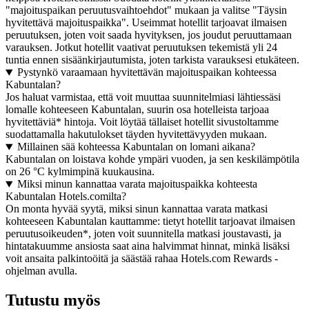
"majoituspaikan peruutusvaihtoehdot" mukaan ja valitse "Täysin
hyvitettävä majoituspaikka". Useimmat hotellit tarjoavat ilmaisen
peruutuksen, joten voit saada hyvityksen, jos joudut peruuttamaan
varauksen. Jotkut hotellit vaativat peruutuksen tekemistä yli 24
tuntia ennen sisäänkirjautumista, joten tarkista varauksesi etukäteen.
Pystynkö varaamaan hyvitettävän majoituspaikan kohteessa
Kabuntalan?
Jos haluat varmistaa, että voit muuttaa suunnitelmiasi lähtiessäsi
lomalle kohteeseen Kabuntalan, suurin osa hotelleista tarjoaa
hyvitettäviä* hintoja. Voit löytää tällaiset hotellit sivustoltamme
suodattamalla hakutulokset täyden hyvitettävyyden mukaan.
Millainen sää kohteessa Kabuntalan on lomani aikana?
Kabuntalan on loistava kohde ympäri vuoden, ja sen keskilämpötila
on 26 °C kylmimpinä kuukausina.
Miksi minun kannattaa varata majoituspaikka kohteesta
Kabuntalan Hotels.comilta?
On monta hyvää syytä, miksi sinun kannattaa varata matkasi
kohteeseen Kabuntalan kauttamme: tietyt hotellit tarjoavat ilmaisen
peruutusoikeuden*, joten voit suunnitella matkasi joustavasti, ja
hintatakuumme ansiosta saat aina halvimmat hinnat, minkä lisäksi
voit ansaita palkintoöitä ja säästää rahaa Hotels.com Rewards -
ohjelman avulla.
Tutustu myös