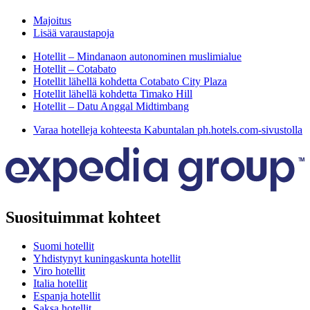
Majoitus
Lisää varaustapoja
Hotellit – Mindanaon autonominen muslimialue
Hotellit – Cotabato
Hotellit lähellä kohdetta Cotabato City Plaza
Hotellit lähellä kohdetta Timako Hill
Hotellit – Datu Anggal Midtimbang
Varaa hotelleja kohteesta Kabuntalan ph.hotels.com-sivustolla
Suosituimmat kohteet
Suomi hotellit
Yhdistynyt kuningaskunta hotellit
Viro hotellit
Italia hotellit
Espanja hotellit
Saksa hotellit