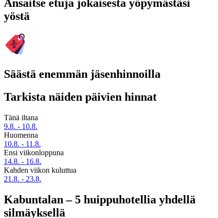
Ansaitse etuja jokaisesta yöpymästäsi
yöstä
Säästä enemmän jäsenhinnoilla
Tarkista näiden päivien hinnat
Tänä iltana
9.8. - 10.8.
Huomenna
10.8. - 11.8.
Ensi viikonloppuna
14.8. - 16.8.
Kahden viikon kuluttua
21.8. - 23.8.
Kabuntalan – 5 huippuhotellia yhdellä
silmäyksellä