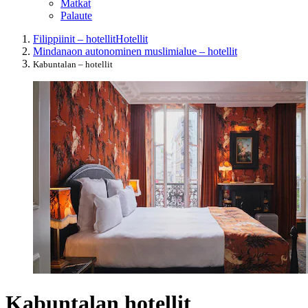
Matkat
Palaute
Filippiinit – hotellit
Hotellit
Mindanaon autonominen muslimialue – hotellit
Kabuntalan – hotellit
Kabuntalan hotellit