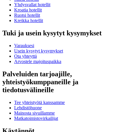
Yhdysvallat hotellit
Kroatia hotellit
Ruotsi hotellit
Kreikka hotellit
Tuki ja usein kysytyt kysymykset
Varauksesi
Usein kysytyt kysymykset
Ota yhteyttä
Arvostele majoituspaikka
Palveluiden tarjoajille,
yhteistyökumppaneille ja
tiedotusvälineille
Tee yhteistyötä kanssamme
Lehdistöhuone
Mainosta sivuillamme
Matkatoimistovirkailijat
Käytännöt