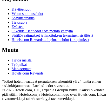
Käyttöehdot
Vrbon sopimusehdot
Saavutettavuus
Tietosuoja
Evästeet
Oikeudelliset tiedot / ota meihin yhteyttä
Sisältövaatimukset ja ilmoituksen tekeminen sisällöstä
Hotels.com Rewards -ohjelman ehdot ja rajoitukset
Muuta
Tietoa meistä
Työpaikat
Matkaoppaat
Hotels.com Rewards
*Jotkut hotellit vaativat peruutuksen tekemistä yli 24 tuntia ennen
sisäänkirjautumista. Lue lisätiedot sivustolta.
© 2026 Hotels.com, L.P., Expedia Groupin yritys. Kaikki oikeudet
pidätetään. Hotels.com ja Hotels.comin logo ovat Hotels.com, L.P.:n
tavaramerkkejä tai rekisteröityjä tavaramerkkejä.