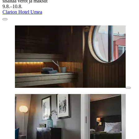
sisältää verot ja maksut
9.8.–10.8.
Clarion Hotel Umea