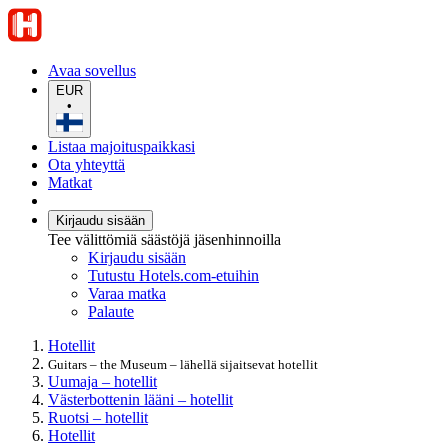
Avaa sovellus
EUR
•
Listaa majoituspaikkasi
Ota yhteyttä
Matkat
Kirjaudu sisään
Tee välittömiä säästöjä jäsenhinnoilla
Kirjaudu sisään
Tutustu Hotels.com-etuihin
Varaa matka
Palaute
Hotellit
Guitars – the Museum – lähellä sijaitsevat hotellit
Uumaja – hotellit
Västerbottenin lääni – hotellit
Ruotsi – hotellit
Hotellit