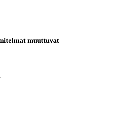
nnitelmat muuttuvat
ä