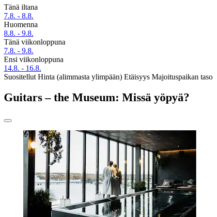
Tänä iltana
7.8. - 8.8.
Huomenna
8.8. - 9.8.
Tänä viikonloppuna
7.8. - 9.8.
Ensi viikonloppuna
14.8. - 16.8.
Suositellut
Hinta (alimmasta ylimpään)
Etäisyys
Majoituspaikan taso
Guitars – the Museum: Missä yöpyä?