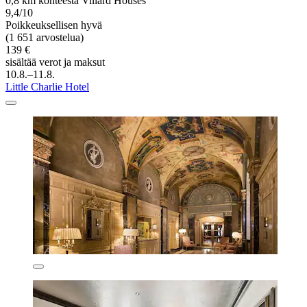
0,8 km kohteesta Villard Houses
9,4/10
Poikkeuksellisen hyvä
(1 651 arvostelua)
139 €
sisältää verot ja maksut
10.8.–11.8.
Little Charlie Hotel