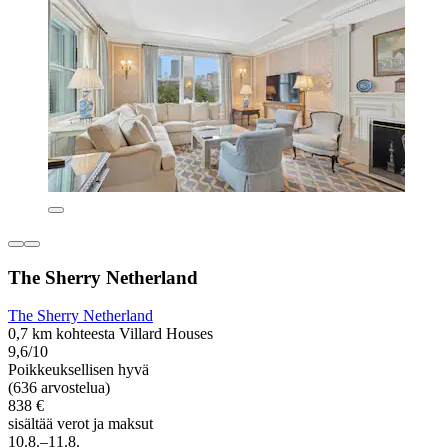
The Sherry Netherland
The Sherry Netherland
0,7 km kohteesta Villard Houses
9,6/10
Poikkeuksellisen hyvä
(636 arvostelua)
838 €
sisältää verot ja maksut
10.8.–11.8.