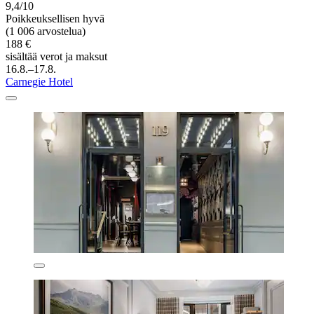
9,4/10
Poikkeuksellisen hyvä
(1 006 arvostelua)
188 €
sisältää verot ja maksut
16.8.–17.8.
Carnegie Hotel