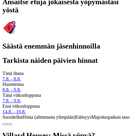
Ansaitse etuja jokaisesta yöpymästäsi
yöstä
Säästä enemmän jäsenhinnoilla
Tarkista näiden päivien hinnat
Tänä iltana
7.8. - 8.8.
Huomenna
8.8. - 9.8.
Tänä viikonloppuna
7.8. - 9.8.
Ensi viikonloppuna
14.8. - 16.8.
Suositellut
Hinta (alimmasta ylimpään)
Etäisyys
Majoituspaikan taso
Villard Houses: Missä yöpyä?