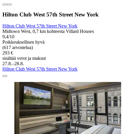
Hilton Club West 57th Street New York
Hilton Club West 57th Street New York
Midtown West, 0,7 km kohteesta Villard Houses
9,4/10
Poikkeuksellisen hyvä
(617 arvostelua)
293 €
sisältää verot ja maksut
27.8.–28.8.
Hilton Club West 57th Street New York