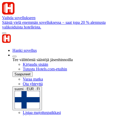
Vaihda sovellukseen
Säästä vielä enemmän sovelluksessa − saat jopa 20 % alennusta
valikoiduista hotelleista.
Hanki sovellus
Tee välittömiä säästöjä jäsenhinnoilla
Kirjaudu sisään
Tutustu Hotels.com-etuihin
Saapuneet
Varaa matka
Ota yhteyttä
suomi · EUR · FI
Listaa majoituspaikkasi