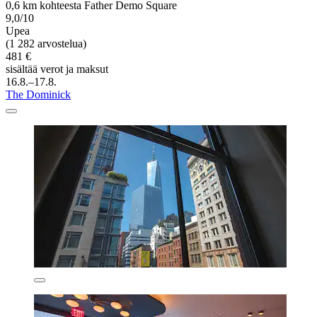
0,6 km kohteesta Father Demo Square
9,0/10
Upea
(1 282 arvostelua)
481 €
sisältää verot ja maksut
16.8.–17.8.
The Dominick