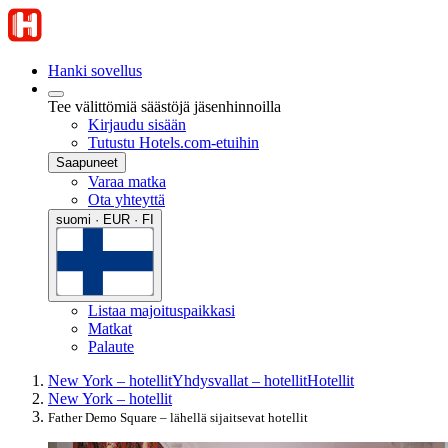
Hanki sovellus
Tee välittömiä säästöjä jäsenhinnoilla
Kirjaudu sisään
Tutustu Hotels.com-etuihin
Saapuneet
Varaa matka
Ota yhteyttä
suomi · EUR · FI
Listaa majoituspaikkasi
Matkat
Palaute
New York – hotellit
Yhdysvallat – hotellit
Hotellit
New York – hotellit
Father Demo Square – lähellä sijaitsevat hotellit