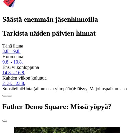
Säästä enemmän jäsenhinnoilla
Tarkista näiden päivien hinnat
Tänä iltana
8.8. - 9.8.
Huomenna
9.8. - 10.8.
Ensi viikonloppuna
14.8. - 16.8.
Kahden viikon kuluttua
21.8. - 23.8.
Suositellut
Hinta (alimmasta ylimpään)
Etäisyys
Majoituspaikan taso
Father Demo Square: Missä yöpyä?