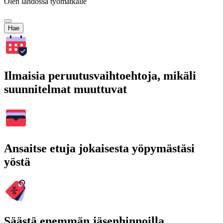
Olen lähdössä työmatkalle
Hae
Ilmaisia peruutusvaihtoehtoja, mikäli
suunnitelmat muuttuvat
Ansaitse etuja jokaisesta yöpymästäsi
yöstä
Säästä enemmän jäsenhinnoilla