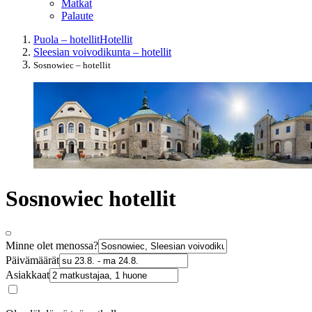
Matkat
Palaute
Puola – hotellit
Hotellit
Sleesian voivodikunta – hotellit
Sosnowiec – hotellit
Sosnowiec hotellit
Minne olet menossa?
Päivämäärät
Asiakkaat