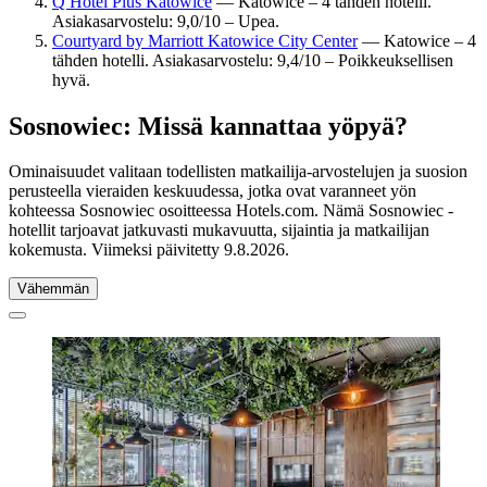
Q Hotel Plus Katowice
— Katowice – 4 tähden hotelli.
Asiakasarvostelu: 9,0/10 – Upea.
Courtyard by Marriott Katowice City Center
— Katowice – 4
tähden hotelli. Asiakasarvostelu: 9,4/10 – Poikkeuksellisen
hyvä.
Sosnowiec: Missä kannattaa yöpyä?
Ominaisuudet valitaan todellisten matkailija-arvostelujen ja suosion
perusteella vieraiden keskuudessa, jotka ovat varanneet yön
kohteessa Sosnowiec osoitteessa Hotels.com. Nämä Sosnowiec -
hotellit tarjoavat jatkuvasti mukavuutta, sijaintia ja matkailijan
kokemusta. Viimeksi päivitetty
9.8.2026
.
Vähemmän