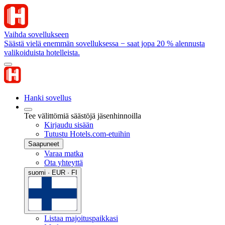
Vaihda sovellukseen
Säästä vielä enemmän sovelluksessa − saat jopa 20 % alennusta
valikoiduista hotelleista.
Hanki sovellus
Tee välittömiä säästöjä jäsenhinnoilla
Kirjaudu sisään
Tutustu Hotels.com-etuihin
Saapuneet
Varaa matka
Ota yhteyttä
suomi · EUR · FI
Listaa majoituspaikkasi