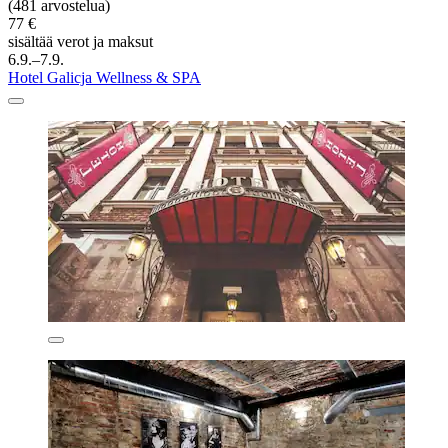
(481 arvostelua)
77 €
sisältää verot ja maksut
6.9.–7.9.
Hotel Galicja Wellness & SPA