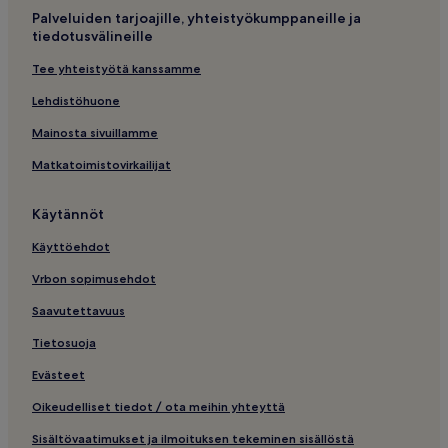
Palveluiden tarjoajille, yhteistyökumppaneille ja
tiedotusvälineille
Tee yhteistyötä kanssamme
Lehdistöhuone
Mainosta sivuillamme
Matkatoimistovirkailijat
Käytännöt
Käyttöehdot
Vrbon sopimusehdot
Saavutettavuus
Tietosuoja
Evästeet
Oikeudelliset tiedot / ota meihin yhteyttä
Sisältövaatimukset ja ilmoituksen tekeminen sisällöstä