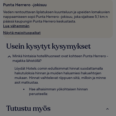
Punta Herrero -jokisuu
Veden rentouttavan liplatuksen kuunteluun ja upeiden lomakuvien
nappaamiseen sopii Punta Herrero -jokisuu, joka sijaitsee 5,1 km:n
päässä kaupungin Punta Herrero keskustasta.
Lue vähemmän
Näytä majoituspaikat
Usein kysytyt kysymykset
Minkä hintaisia hotellihuoneet ovat kohteen Punta Herrero -
majakka lähistöllä?
Löydät Hotels.comin edullisimmat hinnat suodattamalla
hakutuloksia hinnan ja muiden haluamiesi hakuehtojen
mukaan. Hinnat vaihtelevat riippuen siitä, milloin ja minne
aiot matkustaa.
Hae alhaisimman yökohtaisen hinnan
perusteella:
Tutustu myös