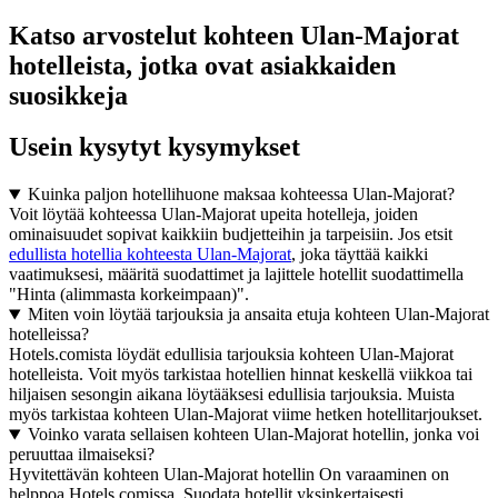
Katso arvostelut kohteen Ulan-Majorat
hotelleista, jotka ovat asiakkaiden
suosikkeja
Usein kysytyt kysymykset
Kuinka paljon hotellihuone maksaa kohteessa Ulan-Majorat?
Voit löytää kohteessa Ulan-Majorat upeita hotelleja, joiden
ominaisuudet sopivat kaikkiin budjetteihin ja tarpeisiin. Jos etsit
edullista hotellia kohteesta Ulan-Majorat
, joka täyttää kaikki
vaatimuksesi, määritä suodattimet ja lajittele hotellit suodattimella
"Hinta (alimmasta korkeimpaan)".
Miten voin löytää tarjouksia ja ansaita etuja kohteen Ulan-Majorat
hotelleissa?
Hotels.comista löydät edullisia tarjouksia kohteen Ulan-Majorat
hotelleista. Voit myös tarkistaa hotellien hinnat keskellä viikkoa tai
hiljaisen sesongin aikana löytääksesi edullisia tarjouksia. Muista
myös tarkistaa kohteen Ulan-Majorat viime hetken hotellitarjoukset.
Voinko varata sellaisen kohteen Ulan-Majorat hotellin, jonka voi
peruuttaa ilmaiseksi?
Hyvitettävän kohteen Ulan-Majorat hotellin On varaaminen on
helppoa Hotels.comissa. Suodata hotellit yksinkertaisesti