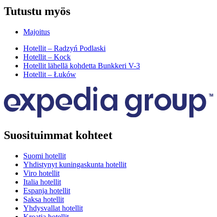
Tutustu myös
Majoitus
Hotellit – Radzyń Podlaski
Hotellit – Kock
Hotellit lähellä kohdetta Bunkkeri V-3
Hotellit – Łuków
Suosituimmat kohteet
Suomi hotellit
Yhdistynyt kuningaskunta hotellit
Viro hotellit
Italia hotellit
Espanja hotellit
Saksa hotellit
Yhdysvallat hotellit
Kroatia hotellit