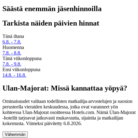
Säästä enemmän jäsenhinnoilla
Tarkista näiden päivien hinnat
Tänä iltana
6.8. - 7.8.
Huomenna
7.8. - 8.8.
Tänä viikonloppuna
7.8. - 9.8.
Ensi viikonloppuna
14.8. - 16.8.
Ulan-Majorat: Missä kannattaa yöpyä?
Ominaisuudet valitaan todellisten matkailija-arvostelujen ja suosion
perusteella vieraiden keskuudessa, jotka ovat varanneet yön
kohteessa Ulan-Majorat osoitteessa Hotels.com. Nämä Ulan-Majorat
-hotellit tarjoavat jatkuvasti mukavuutta, sijaintia ja matkailijan
kokemusta. Viimeksi päivitetty
6.8.2026
.
Vähemmän