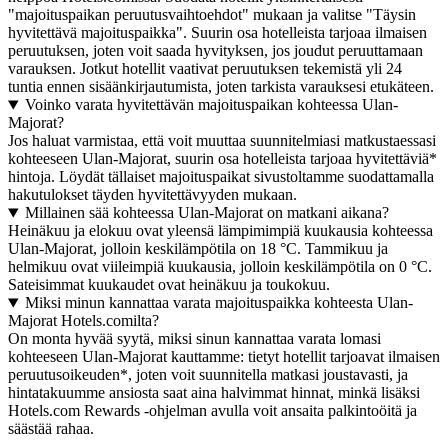
"majoituspaikan peruutusvaihtoehdot" mukaan ja valitse "Täysin
hyvitettävä majoituspaikka". Suurin osa hotelleista tarjoaa ilmaisen
peruutuksen, joten voit saada hyvityksen, jos joudut peruuttamaan
varauksen. Jotkut hotellit vaativat peruutuksen tekemistä yli 24
tuntia ennen sisäänkirjautumista, joten tarkista varauksesi etukäteen.
Voinko varata hyvitettävän majoituspaikan kohteessa Ulan-
Majorat?
Jos haluat varmistaa, että voit muuttaa suunnitelmiasi matkustaessasi
kohteeseen Ulan-Majorat, suurin osa hotelleista tarjoaa hyvitettäviä*
hintoja. Löydät tällaiset majoituspaikat sivustoltamme suodattamalla
hakutulokset täyden hyvitettävyyden mukaan.
Millainen sää kohteessa Ulan-Majorat on matkani aikana?
Heinäkuu ja elokuu ovat yleensä lämpimimpiä kuukausia kohteessa
Ulan-Majorat, jolloin keskilämpötila on 18 °C. Tammikuu ja
helmikuu ovat viileimpiä kuukausia, jolloin keskilämpötila on 0 °C.
Sateisimmat kuukaudet ovat heinäkuu ja toukokuu.
Miksi minun kannattaa varata majoituspaikka kohteesta Ulan-
Majorat Hotels.comilta?
On monta hyvää syytä, miksi sinun kannattaa varata lomasi
kohteeseen Ulan-Majorat kauttamme: tietyt hotellit tarjoavat ilmaisen
peruutusoikeuden*, joten voit suunnitella matkasi joustavasti, ja
hintatakuumme ansiosta saat aina halvimmat hinnat, minkä lisäksi
Hotels.com Rewards -ohjelman avulla voit ansaita palkintoöitä ja
säästää rahaa.