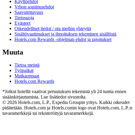
Käyttöehdot
Vrbon sopimusehdot
Saavutettavuus
Tietosuoja
Evästeet
Oikeudelliset tiedot / ota meihin yhteyttä
Sisältövaatimukset ja ilmoituksen tekeminen sisällöstä
Hotels.com Rewards -ohjelman ehdot ja rajoitukset
Muuta
Tietoa meistä
Työpaikat
Matkaoppaat
Hotels.com Rewards
*Jotkut hotellit vaativat peruutuksen tekemistä yli 24 tuntia ennen
sisäänkirjautumista. Lue lisätiedot sivustolta.
© 2026 Hotels.com, L.P., Expedia Groupin yritys. Kaikki oikeudet
pidätetään. Hotels.com ja Hotels.comin logo ovat Hotels.com, L.P.:n
tavaramerkkejä tai rekisteröityjä tavaramerkkejä.