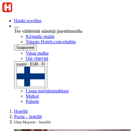
Hanki sovellus
Tee välittömiä säästöjä jäsenhinnoilla
Kirjaudu sisään
Tutustu Hotels.com-etuihin
Saapuneet
Varaa matka
Ota yhteyttä
suomi · EUR · FI
Listaa majoituspaikkasi
Matkat
Palaute
Hotellit
Puola – hotellit
Ulan-Majorat – hotellit