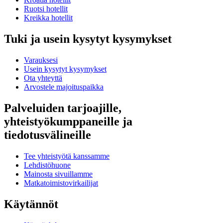
Ruotsi hotellit
Kreikka hotellit
Tuki ja usein kysytyt kysymykset
Varauksesi
Usein kysytyt kysymykset
Ota yhteyttä
Arvostele majoituspaikka
Palveluiden tarjoajille,
yhteistyökumppaneille ja
tiedotusvälineille
Tee yhteistyötä kanssamme
Lehdistöhuone
Mainosta sivuillamme
Matkatoimistovirkailijat
Käytännöt