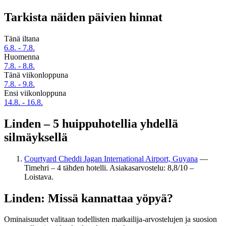
Tarkista näiden päivien hinnat
Tänä iltana
6.8. - 7.8.
Huomenna
7.8. - 8.8.
Tänä viikonloppuna
7.8. - 9.8.
Ensi viikonloppuna
14.8. - 16.8.
Linden – 5 huippuhotellia yhdellä
silmäyksellä
Courtyard Cheddi Jagan International Airport, Guyana
—
Timehri – 4 tähden hotelli. Asiakasarvostelu: 8,8/10 –
Loistava.
Linden: Missä kannattaa yöpyä?
Ominaisuudet valitaan todellisten matkailija-arvostelujen ja suosion