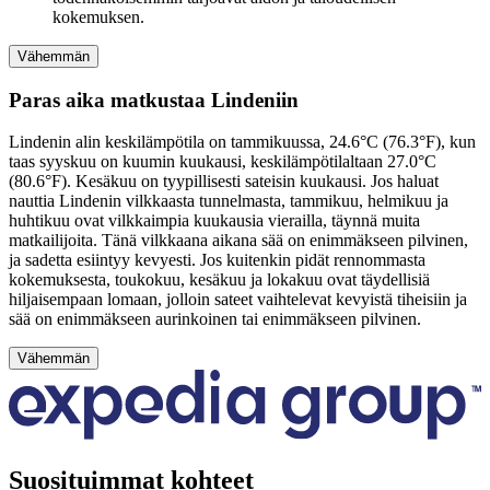
kokemuksen.
Vähemmän
Paras aika matkustaa Lindeniin
Lindenin alin keskilämpötila on tammikuussa, 24.6°C (76.3°F), kun
taas syyskuu on kuumin kuukausi, keskilämpötilaltaan 27.0°C
(80.6°F). Kesäkuu on tyypillisesti sateisin kuukausi. Jos haluat
nauttia Lindenin vilkkaasta tunnelmasta, tammikuu, helmikuu ja
huhtikuu ovat vilkkaimpia kuukausia vierailla, täynnä muita
matkailijoita. Tänä vilkkaana aikana sää on enimmäkseen pilvinen,
ja sadetta esiintyy kevyesti. Jos kuitenkin pidät rennommasta
kokemuksesta, toukokuu, kesäkuu ja lokakuu ovat täydellisiä
hiljaisempaan lomaan, jolloin sateet vaihtelevat kevyistä tiheisiin ja
sää on enimmäkseen aurinkoinen tai enimmäkseen pilvinen.
Vähemmän
Suosituimmat kohteet