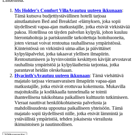
Lindenissä:
Ms Holder's Comfort Villa
Avautuu uuteen ikkunaan
:
Tämä kutsuva budjettiystävällinen hotelli tarjoaa
ainutlaatuisen Bed and Breakfast -elämyksen, joka sopii
täydellisesti vapaa-ajan matkustajille, jotka etsivät virkistävää
pakoa. Hotellissa on täyden palvelun kylpylä, johon kuuluu
hierontahoitoja ja pariskunnille tarkoitettuja hoitohuoneita,
joten vieraat voivat rentoutua rauhallisessa ympäristössä.
Kiinteistössä on virkistävä uima-allas ja päivittäiset
kylpyläpalvelut, jotka takaavat ylellisen ilmapiirin.
Rentoutumiseen ja hyvinvointiin keskittyen kävijät arvostavat
rauhallista ympäristöä ja kylpyläaiheisia tarjontaa, jotka
parantavat heidän oleskeluaan.
Hyacinth's
Avautuu uuteen ikkunaan
: Tämä viehättävä
majatalo tarjoaa vieraanvaraisen ilmapiirin vapaa-ajan
matkustajille, jotka etsivät erottuvaa kokemusta. Mukavilla
majoituksilla ja kodikkaalla tunnelmalla se toimii
ihanteellisena tukikohtana paikallisen kulttuurin tutkimiseen.
Vieraat nauttivat henkilökohtaisesta palvelusta ja
mahdollisuudesta uppoutua paikalliseen yhteisöön. Tämä
majatalo sopii täydellisesti niille, jotka etsivät lämmintä ja
ystävällistä ympäristöä, tehden jokaisesta vierailusta
ikimuistoisen ja nautinnollisen.