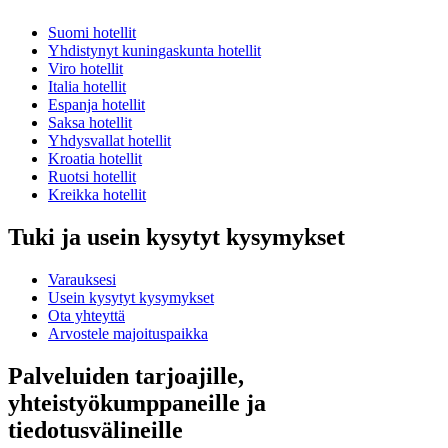
Suomi hotellit
Yhdistynyt kuningaskunta hotellit
Viro hotellit
Italia hotellit
Espanja hotellit
Saksa hotellit
Yhdysvallat hotellit
Kroatia hotellit
Ruotsi hotellit
Kreikka hotellit
Tuki ja usein kysytyt kysymykset
Varauksesi
Usein kysytyt kysymykset
Ota yhteyttä
Arvostele majoituspaikka
Palveluiden tarjoajille,
yhteistyökumppaneille ja
tiedotusvälineille