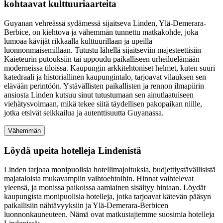
kohtaavat kulttuuriaarteita
Guyanan vehreässä sydämessä sijaitseva Linden, Ylä-Demerara-
Berbice, on kiehtova ja vähemmän tunnettu matkakohde, joka
lumoaa kävijät rikkaalla kulttuurillaan ja upeilla
luonnonmaisemillaan. Tutustu lähellä sijaitseviin majesteettisiin
Kaieteurin putouksiin tai uppoudu paikalliseen urheiluelämään
moderneissa tiloissa. Kaupungin arkkitehtoniset helmet, kuten suuri
katedraali ja historiallinen kaupungintalo, tarjoavat vilauksen sen
elävään perintöön. Ystävällisten paikallisten ja rennon ilmapiirin
ansiosta Linden kutsuu sinut tutustumaan sen ainutlaatuiseen
viehätysvoimaan, mikä tekee siitä täydellisen pakopaikan niille,
jotka etsivät seikkailua ja autenttisuutta Guyanassa.
Vähemmän
Löydä upeita hotelleja Lindenistä
Linden tarjoaa monipuolisia hotellimajoituksia, budjettiystävällisistä
majataloista mukavampiin vaihtoehtoihin. Hinnat vaihtelevat
yleensä, ja monissa paikoissa aamiainen sisältyy hintaan. Löydät
kaupungista monipuolisia hotelleja, jotka tarjoavat kätevän pääsyn
paikallisiin nähtävyyksiin ja Ylä-Demerara-Berbicen
luonnonkauneuteen. Nämä ovat matkustajiemme suosimia hotelleja