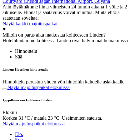
Courtyard Cheddi Jagan International Airport, Guyana
Alin löytämämme hinta viimeisten 24 tunnin aikana 1 yölle ja 2
aikuiselle. Hinnat ja saatavuus voivat muuttua. Muita ehtoja
saatetaan soveltaa.
Näytä kaikki majoituspaikat
Milloin on paras aika matkustaa kohteeseen Linden?
Hotellihintamme kohteessa Linden ovat halvimmat heinäkuussa
Hinnoittelu
Sää
Linden: Hotellien hintatrendit
Hinnoittelu perustuu yhden yön hintoihin kahdelle asiakkaalle
Näytä majoituspaikat elokuussa
Tyypillinen sää kohteessa Linden
Elokuu
Korkea 31 °C / matala 23 °C. Useimmiten sateista.
Näytä majoituspaikat elokuussa
Elo.
Syy.