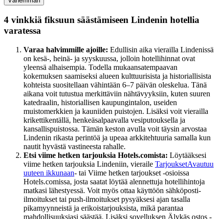
Vähemmän
4 vinkkiä fiksuun säästämiseen Lindenin hotellia
varatessa
Varaa halvimmille ajoille:
Edullisin aika vierailla Lindenissä
on kesä-, heinä- ja syyskuussa, jolloin hotellihinnat ovat
yleensä alhaisempia. Todella mukaansatempaavan
kokemuksen saamiseksi alueen kulttuurisista ja historiallisista
kohteista suositellaan vähintään 6–7 päivän oleskelua. Tänä
aikana voit tutustua merkittäviin nähtävyyksiin, kuten suuren
katedraalin, historiallisen kaupungintalon, useiden
muistomerkkien ja kauniiden puistojen. Lisäksi voit vierailla
krikettikentällä, henkeäsalpaavalla vesiputouksella ja
kansallispuistossa. Tämän keston avulla voit täysin arvostaa
Lindenin rikasta perintöä ja upeaa arkkitehtuuria samalla kun
nautit hyvästä vastineesta rahalle.
Etsi viime hetken tarjouksia Hotels.comista:
Löytääksesi
viime hetken tarjouksia Lindeniin, vieraile
Tarjoukset
Avautuu
uuteen ikkunaan
- tai Viime hetken tarjoukset -osioissa
Hotels.comissa, josta saatat löytää alennettuja hotellihintoja
matkasi lähestyessä. Voit myös ottaa käyttöön sähköposti-
ilmoitukset tai push-ilmoitukset pysyäksesi ajan tasalla
pikamyynneistä ja erikoistarjouksista, mikä parantaa
mahdollisuuksiasi säästää. Lisäksi sovelluksen Älykäs ostos -