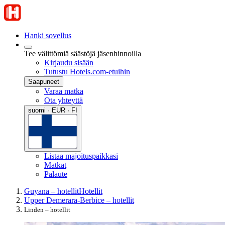
Hanki sovellus
Tee välittömiä säästöjä jäsenhinnoilla
Kirjaudu sisään
Tutustu Hotels.com-etuihin
Saapuneet
Varaa matka
Ota yhteyttä
suomi · EUR · FI
Listaa majoituspaikkasi
Matkat
Palaute
Guyana – hotellit
Hotellit
Upper Demerara-Berbice – hotellit
Linden – hotellit