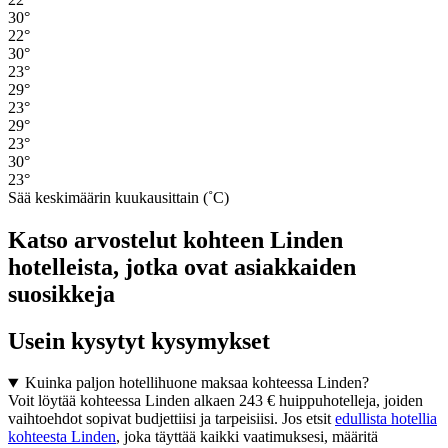
30°
22°
30°
23°
29°
23°
29°
23°
30°
23°
Sää keskimäärin kuukausittain (˚C)
Katso arvostelut kohteen Linden
hotelleista, jotka ovat asiakkaiden
suosikkeja
Usein kysytyt kysymykset
Kuinka paljon hotellihuone maksaa kohteessa Linden?
Voit löytää kohteessa Linden alkaen 243 € huippuhotelleja, joiden
vaihtoehdot sopivat budjettiisi ja tarpeisiisi. Jos etsit
edullista hotellia
kohteesta Linden
, joka täyttää kaikki vaatimuksesi, määritä