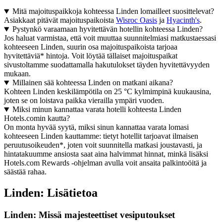
Mitä majoituspaikkoja kohteessa Linden lomailleet suosittelevat?
Asiakkaat pitävät majoituspaikoista
Wisroc Oasis
ja
Hyacinth's
.
Pystynkö varaamaan hyvitettävän hotellin kohteessa Linden?
Jos haluat varmistaa, että voit muuttaa suunnitelmiasi matkustaessasi
kohteeseen Linden, suurin osa majoituspaikoista tarjoaa
hyvitettäviä* hintoja. Voit löytää tällaiset majoituspaikat
sivustoltamme suodattamalla hakutulokset täyden hyvitettävyyden
mukaan.
Millainen sää kohteessa Linden on matkani aikana?
Kohteen Linden keskilämpötila on 25 °C kylmimpinä kuukausina,
joten se on loistava paikka vierailla ympäri vuoden.
Miksi minun kannattaa varata hotelli kohteesta Linden
Hotels.comin kautta?
On monta hyvää syytä, miksi sinun kannattaa varata lomasi
kohteeseen Linden kauttamme: tietyt hotellit tarjoavat ilmaisen
peruutusoikeuden*, joten voit suunnitella matkasi joustavasti, ja
hintatakuumme ansiosta saat aina halvimmat hinnat, minkä lisäksi
Hotels.com Rewards -ohjelman avulla voit ansaita palkintoöitä ja
säästää rahaa.
Linden: Lisätietoa
Linden: Missä majesteettiset vesiputoukset