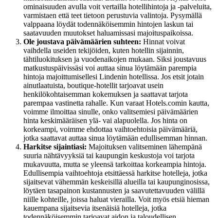
ominaisuuden avulla voit vertailla hotellihintoja ja -palveluita,
varmistaen että teet tietoon perustuvia valintoja. Pysymällä
valppaana löydät todennäköisemmin hintojen laskun tai
saatavuuden muutokset haluamissasi majoituspaikoissa.
Ole joustava päivämäärien suhteen:
Hinnat voivat
vaihdella useiden tekijöiden, kuten hotellin sijainnin,
tähtiluokituksen ja vuodenaikojen mukaan. Siksi joustavuus
matkustuspäivissäsi voi auttaa sinua löytämään parempia
hintoja majoittumisellesi Lindenin hotellissa. Jos etsit jotain
ainutlaatuista, boutique-hotellit tarjoavat usein
henkilökohtaisemman kokemuksen ja saattavat tarjota
parempaa vastinetta rahalle. Kun varaat Hotels.comin kautta,
voimme ilmoittaa sinulle, onko valitsemiesi päivämäärien
hinta keskimääräisen ylä- vai alapuolella. Jos hinta on
korkeampi, voimme ehdottaa vaihtoehtoisia päivämääriä,
jotka saattavat auttaa sinua löytämään edullisemman hinnan.
Harkitse sijaintiasi:
Majoituksen valitseminen lähempänä
suuria nähtävyyksiä tai kaupungin keskustoja voi tarjota
mukavuutta, mutta se yleensä tarkoittaa korkeampia hintoja.
Edullisempia vaihtoehtoja etsittäessä harkitse hotelleja, jotka
sijaitsevat vähemmän keskeisillä alueilla tai kaupunginosissa,
löytäen tasapainon kustannusten ja saavutettavuuden välillä
niille kohteille, joissa haluat vierailla. Voit myös etsiä hieman
kauempana sijaitsevia itsenäisiä hotelleja, jotka
todennäköisemmin tarjoavat aidon ja taloudellisen