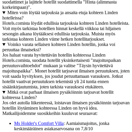
suodattimet ja lajittele hotellit suodattimella "Hinta (alimmasta
korkeimpaan)".
Miten voin löytää tarjouksia ja ansaita etuja kohteen Linden
hotelleissa?
Hotels.comista löydät edullisia tarjouksia kohteen Linden hotelleista.
Voit myös tarkistaa hotellien hinnat keskellä viikkoa tai hiljaisen
sesongin aikana löytääksesi edullisia tarjouksia. Muista myös
tarkistaa kohteen Linden viime hetken hotellitarjoukset.
Voinko varata sellaisen kohteen Linden hotellin, jonka voi
peruuttaa ilmaiseksi?
Jos haluat varata hyvitettävän hotellin kohteessa Linden
Hotels.comista, suodata hotellit yksinkertaisesti "majoituspaikan
peruutusvaihtoehdot" mukaan ja valitse "Täysin hyvitettävä
majoituspaikka". Monet hotellit tarjoavat ilmaisen peruutuksen, joten
voit saada hyvityksen, jos joudut peruuttamaan varauksen. Jotkut
hotellit vaativat peruutuksen tekemistä yli 24 tuntia ennen
sisäänkirjautumista, joten tarkista varauksesi etukäteen.
Mitkä ovat parhaat ilmaisen pysäköinnin tarjoavat hotellit
kohteessa Linden?
Jos olet autolla liikenteessä, loistavan ilmaisen pysäköinnin tarjoavan
hotellin löytäminen kohteessa Linden on hyvä idea.
Matkailijoidemme suosikkeihin kuuluvat seuraavat:
Ms Holder's Comfort Villa
: Aamiaismajoitus, jonka
keskimääräinen asiakasarvosana on 7,8/10