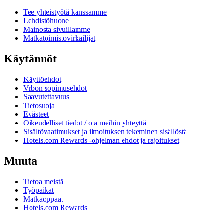
Tee yhteistyötä kanssamme
Lehdistöhuone
Mainosta sivuillamme
Matkatoimistovirkailijat
Käytännöt
Käyttöehdot
Vrbon sopimusehdot
Saavutettavuus
Tietosuoja
Evästeet
Oikeudelliset tiedot / ota meihin yhteyttä
Sisältövaatimukset ja ilmoituksen tekeminen sisällöstä
Hotels.com Rewards -ohjelman ehdot ja rajoitukset
Muuta
Tietoa meistä
Työpaikat
Matkaoppaat
Hotels.com Rewards