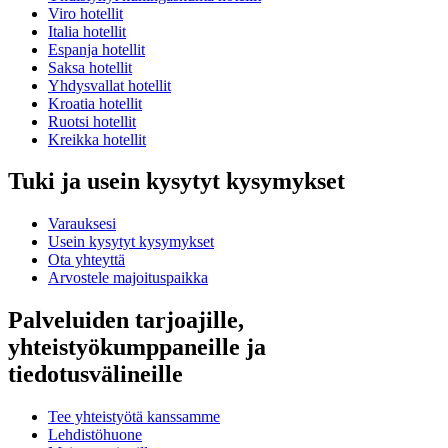
Viro hotellit
Italia hotellit
Espanja hotellit
Saksa hotellit
Yhdysvallat hotellit
Kroatia hotellit
Ruotsi hotellit
Kreikka hotellit
Tuki ja usein kysytyt kysymykset
Varauksesi
Usein kysytyt kysymykset
Ota yhteyttä
Arvostele majoituspaikka
Palveluiden tarjoajille,
yhteistyökumppaneille ja
tiedotusvälineille
Tee yhteistyötä kanssamme
Lehdistöhuone