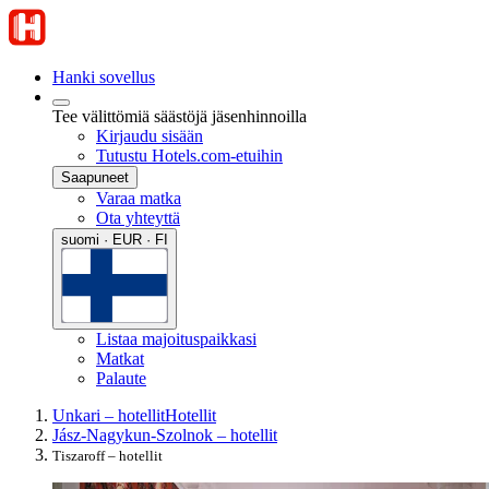
Hanki sovellus
Tee välittömiä säästöjä jäsenhinnoilla
Kirjaudu sisään
Tutustu Hotels.com-etuihin
Saapuneet
Varaa matka
Ota yhteyttä
suomi · EUR · FI
Listaa majoituspaikkasi
Matkat
Palaute
Unkari – hotellit
Hotellit
Jász-Nagykun-Szolnok – hotellit
Tiszaroff – hotellit