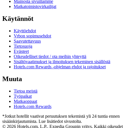
Mainosta sivuillamme
Matkatoimistovirkailijat
Käytännöt
Käyttöehdot
Vrbon sopimusehdot
Saavutettavuus
Tietosuoja
Evästeet
Oikeudelliset tiedot / ota meihin yhteyttä
Sisältövaatimukset ja ilmoituksen tekeminen sisällöstä
Hotels.com Rewards -ohjelman ehdot ja rajoitukset
Muuta
Tietoa meistä
Työpaikat
Matkaoppaat
Hotels.com Rewards
*Jotkut hotellit vaativat peruutuksen tekemistä yli 24 tuntia ennen
sisäänkirjautumista. Lue lisätiedot sivustolta.
© 2026 Hotels.com, L.P., Expedia Groupin yritys. Kaikki oikeudet