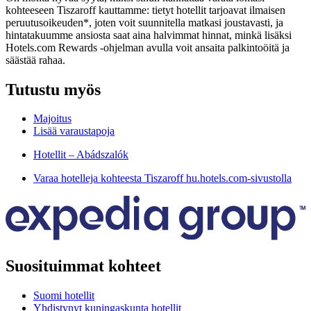
kohteeseen Tiszaroff kauttamme: tietyt hotellit tarjoavat ilmaisen
peruutusoikeuden*, joten voit suunnitella matkasi joustavasti, ja
hintatakuumme ansiosta saat aina halvimmat hinnat, minkä lisäksi
Hotels.com Rewards -ohjelman avulla voit ansaita palkintoöitä ja
säästää rahaa.
Tutustu myös
Majoitus
Lisää varaustapoja
Hotellit – Abádszalók
Varaa hotelleja kohteesta Tiszaroff hu.hotels.com-sivustolla
Suosituimmat kohteet
Suomi hotellit
Yhdistynyt kuningaskunta hotellit