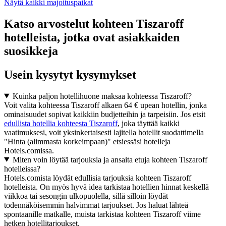
Näytä kaikki majoituspaikat
Katso arvostelut kohteen Tiszaroff
hotelleista, jotka ovat asiakkaiden
suosikkeja
Usein kysytyt kysymykset
Kuinka paljon hotellihuone maksaa kohteessa Tiszaroff?
Voit valita kohteessa Tiszaroff alkaen 64 € upean hotellin, jonka
ominaisuudet sopivat kaikkiin budjetteihin ja tarpeisiin. Jos etsit
edullista hotellia kohteesta Tiszaroff
, joka täyttää kaikki
vaatimuksesi, voit yksinkertaisesti lajitella hotellit suodattimella
"Hinta (alimmasta korkeimpaan)" etsiessäsi hotelleja
Hotels.comissa.
Miten voin löytää tarjouksia ja ansaita etuja kohteen Tiszaroff
hotelleissa?
Hotels.comista löydät edullisia tarjouksia kohteen Tiszaroff
hotelleista. On myös hyvä idea tarkistaa hotellien hinnat keskellä
viikkoa tai sesongin ulkopuolella, sillä silloin löydät
todennäköisemmin halvimmat tarjoukset. Jos haluat lähteä
spontaanille matkalle, muista tarkistaa kohteen Tiszaroff viime
hetken hotellitarjoukset.