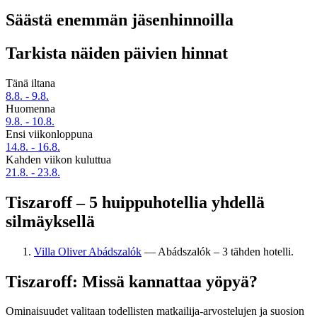
Säästä enemmän jäsenhinnoilla
Tarkista näiden päivien hinnat
Tänä iltana
8.8. - 9.8.
Huomenna
9.8. - 10.8.
Ensi viikonloppuna
14.8. - 16.8.
Kahden viikon kuluttua
21.8. - 23.8.
Tiszaroff – 5 huippuhotellia yhdellä
silmäyksellä
Villa Oliver Abádszalók
— Abádszalók – 3 tähden hotelli.
Tiszaroff: Missä kannattaa yöpyä?
Ominaisuudet valitaan todellisten matkailija-arvostelujen ja suosion