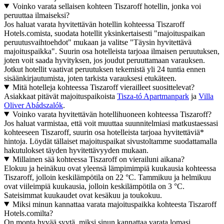
Voinko varata sellaisen kohteen Tiszaroff hotellin, jonka voi
peruuttaa ilmaiseksi?
Jos haluat varata hyvitettävän hotellin kohteessa Tiszaroff
Hotels.comista, suodata hotellit yksinkertaisesti "majoituspaikan
peruutusvaihtoehdot" mukaan ja valitse "Täysin hyvitettävä
majoituspaikka". Suurin osa hotelleista tarjoaa ilmaisen peruutuksen,
joten voit saada hyvityksen, jos joudut peruuttamaan varauksen.
Jotkut hotellit vaativat peruutuksen tekemistä yli 24 tuntia ennen
sisäänkirjautumista, joten tarkista varauksesi etukäteen.
Mitä hotelleja kohteessa Tiszaroff vierailleet suosittelevat?
Asiakkaat pitävät majoituspaikoista
Tisza-tó Apartmanpark
ja
Villa
Oliver Abádszalók
.
Voinko varata hyvitettävän hotellihuoneen kohteessa Tiszaroff?
Jos haluat varmistaa, että voit muuttaa suunnitelmiasi matkustaessasi
kohteeseen Tiszaroff, suurin osa hotelleista tarjoaa hyvitettäviä*
hintoja. Löydät tällaiset majoituspaikat sivustoltamme suodattamalla
hakutulokset täyden hyvitettävyyden mukaan.
Millainen sää kohteessa Tiszaroff on vierailuni aikana?
Elokuu ja heinäkuu ovat yleensä lämpimimpiä kuukausia kohteessa
Tiszaroff, jolloin keskilämpötila on 22 °C. Tammikuu ja helmikuu
ovat viileimpiä kuukausia, jolloin keskilämpötila on 3 °C.
Sateisimmat kuukaudet ovat kesäkuu ja toukokuu.
Miksi minun kannattaa varata majoituspaikka kohteesta Tiszaroff
Hotels.comilta?
On monta hyvää syytä, miksi sinun kannattaa varata lomasi