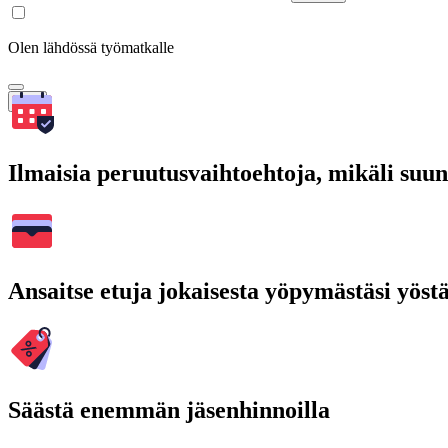
Olen lähdössä työmatkalle
Hae
Ilmaisia peruutusvaihtoehtoja, mikäli suu
Ansaitse etuja jokaisesta yöpymästäsi yöst
Säästä enemmän jäsenhinnoilla