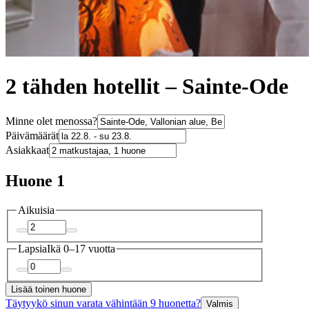
2 tähden hotellit – Sainte-Ode
Minne olet menossa?
Päivämäärät
Asiakkaat
Huone 1
Aikuisia
Lapsia
Ikä 0–17 vuotta
Lisää toinen huone
Täytyykö sinun varata vähintään 9 huonetta?
Valmis