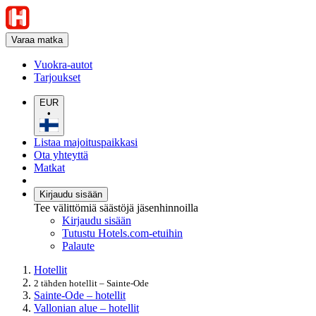
Varaa matka
Vuokra-autot
Tarjoukset
EUR
•
Listaa majoituspaikkasi
Ota yhteyttä
Matkat
Kirjaudu sisään
Tee välittömiä säästöjä jäsenhinnoilla
Kirjaudu sisään
Tutustu Hotels.com-etuihin
Palaute
Hotellit
2 tähden hotellit – Sainte-Ode
Sainte-Ode – hotellit
Vallonian alue – hotellit