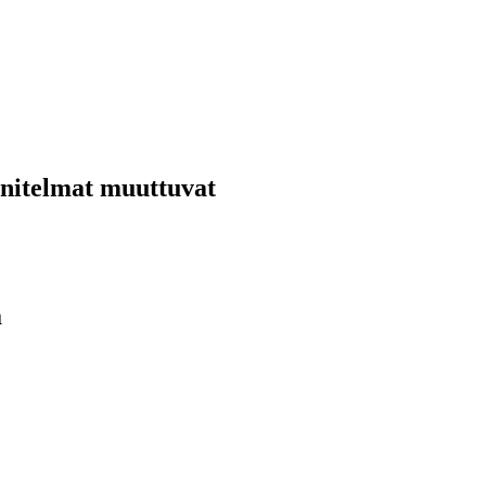
nnitelmat muuttuvat
ä