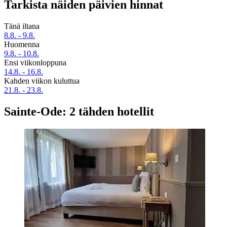
Tarkista näiden päivien hinnat
Tänä iltana
8.8. - 9.8.
Huomenna
9.8. - 10.8.
Ensi viikonloppuna
14.8. - 16.8.
Kahden viikon kuluttua
21.8. - 23.8.
Sainte-Ode: 2 tähden hotellit