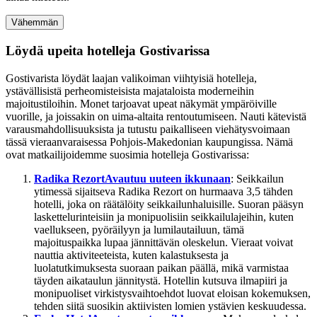
Vähemmän
Löydä upeita hotelleja Gostivarissa
Gostivarista löydät laajan valikoiman viihtyisiä hotelleja,
ystävällisistä perheomisteisista majataloista moderneihin
majoitustiloihin. Monet tarjoavat upeat näkymät ympäröiville
vuorille, ja joissakin on uima-altaita rentoutumiseen. Nauti kätevistä
varausmahdollisuuksista ja tutustu paikalliseen viehätysvoimaan
tässä vieraanvaraisessa Pohjois-Makedonian kaupungissa. Nämä
ovat matkailijoidemme suosimia hotelleja Gostivarissa:
Radika Rezort
Avautuu uuteen ikkunaan
: Seikkailun
ytimessä sijaitseva Radika Rezort on hurmaava 3,5 tähden
hotelli, joka on räätälöity seikkailunhaluisille. Suoran pääsyn
laskettelurinteisiin ja monipuolisiin seikkailulajeihin, kuten
vaellukseen, pyöräilyyn ja lumilautailuun, tämä
majoituspaikka lupaa jännittävän oleskelun. Vieraat voivat
nauttia aktiviteeteista, kuten kalastuksesta ja
luolatutkimuksesta suoraan paikan päällä, mikä varmistaa
täyden aikataulun jännitystä. Hotellin kutsuva ilmapiiri ja
monipuoliset virkistysvaihtoehdot luovat eloisan kokemuksen,
tehden siitä suosikin aktiivisten lomien ystävien keskuudessa.