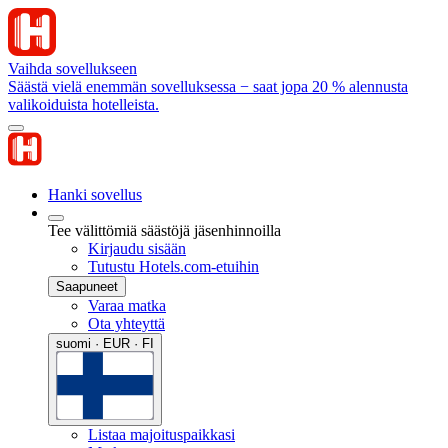
Vaihda sovellukseen
Säästä vielä enemmän sovelluksessa − saat jopa 20 % alennusta
valikoiduista hotelleista.
Hanki sovellus
Tee välittömiä säästöjä jäsenhinnoilla
Kirjaudu sisään
Tutustu Hotels.com-etuihin
Saapuneet
Varaa matka
Ota yhteyttä
suomi · EUR · FI
Listaa majoituspaikkasi