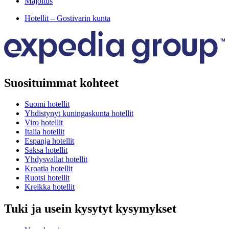
Majoitus
Hotellit – Gostivarin kunta
Suosituimmat kohteet
Suomi hotellit
Yhdistynyt kuningaskunta hotellit
Viro hotellit
Italia hotellit
Espanja hotellit
Saksa hotellit
Yhdysvallat hotellit
Kroatia hotellit
Ruotsi hotellit
Kreikka hotellit
Tuki ja usein kysytyt kysymykset