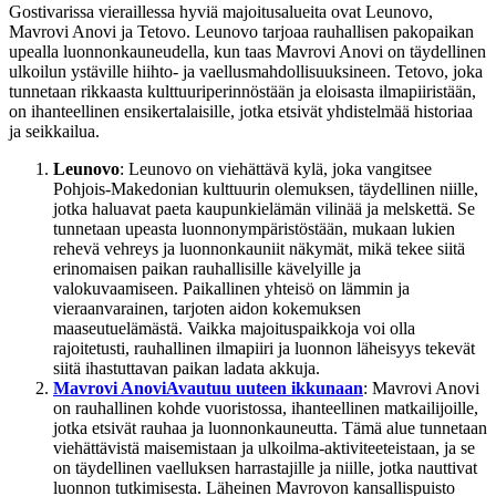
Gostivarissa vieraillessa hyviä majoitusalueita ovat Leunovo,
Mavrovi Anovi ja Tetovo. Leunovo tarjoaa rauhallisen pakopaikan
upealla luonnonkauneudella, kun taas Mavrovi Anovi on täydellinen
ulkoilun ystäville hiihto- ja vaellusmahdollisuuksineen. Tetovo, joka
tunnetaan rikkaasta kulttuuriperinnöstään ja eloisasta ilmapiiristään,
on ihanteellinen ensikertalaisille, jotka etsivät yhdistelmää historiaa
ja seikkailua.
Leunovo
: Leunovo on viehättävä kylä, joka vangitsee
Pohjois-Makedonian kulttuurin olemuksen, täydellinen niille,
jotka haluavat paeta kaupunkielämän vilinää ja melskettä. Se
tunnetaan upeasta luonnonympäristöstään, mukaan lukien
rehevä vehreys ja luonnonkauniit näkymät, mikä tekee siitä
erinomaisen paikan rauhallisille kävelyille ja
valokuvaamiseen. Paikallinen yhteisö on lämmin ja
vieraanvarainen, tarjoten aidon kokemuksen
maaseutuelämästä. Vaikka majoituspaikkoja voi olla
rajoitetusti, rauhallinen ilmapiiri ja luonnon läheisyys tekevät
siitä ihastuttavan paikan ladata akkuja.
Mavrovi Anovi
Avautuu uuteen ikkunaan
: Mavrovi Anovi
on rauhallinen kohde vuoristossa, ihanteellinen matkailijoille,
jotka etsivät rauhaa ja luonnonkauneutta. Tämä alue tunnetaan
viehättävistä maisemistaan ja ulkoilma-aktiviteeteistaan, ja se
on täydellinen vaelluksen harrastajille ja niille, jotka nauttivat
luonnon tutkimisesta. Läheinen Mavrovon kansallispuisto