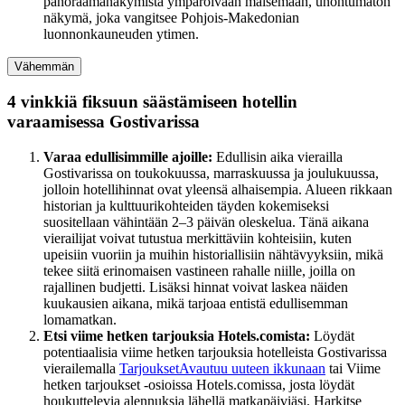
panoraamanäkymistä ympäröivään maisemaan, unohtumaton
näkymä, joka vangitsee Pohjois-Makedonian
luonnonkauneuden ytimen.
Vähemmän
4 vinkkiä fiksuun säästämiseen hotellin
varaamisessa Gostivarissa
Varaa edullisimmille ajoille:
Edullisin aika vierailla
Gostivarissa on toukokuussa, marraskuussa ja joulukuussa,
jolloin hotellihinnat ovat yleensä alhaisempia. Alueen rikkaan
historian ja kulttuurikohteiden täyden kokemiseksi
suositellaan vähintään 2–3 päivän oleskelua. Tänä aikana
vierailijat voivat tutustua merkittäviin kohteisiin, kuten
upeisiin vuoriin ja muihin historiallisiin nähtävyyksiin, mikä
tekee siitä erinomaisen vastineen rahalle niille, joilla on
rajallinen budjetti. Lisäksi hinnat voivat laskea näiden
kuukausien aikana, mikä tarjoaa entistä edullisemman
lomamatkan.
Etsi viime hetken tarjouksia Hotels.comista:
Löydät
potentiaalisia viime hetken tarjouksia hotelleista Gostivarissa
vierailemalla
Tarjoukset
Avautuu uuteen ikkunaan
tai Viime
hetken tarjoukset -osioissa Hotels.comissa, josta löydät
houkuttelevia alennuksia lähellä matkapäiviäsi. Harkitse