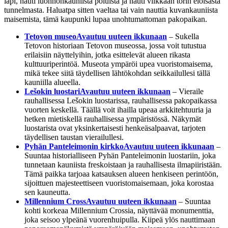
läpi, nauti luonnonkauniista poluista ja nauti vilkkaan torin eloisasta
tunnelmasta. Haluatpa sitten vaeltaa tai vain nauttia kuvankauniista
maisemista, tämä kaupunki lupaa unohtumattoman pakopaikan.
Tetovon museo
Avautuu uuteen ikkunaan
– Sukella
Tetovon historiaan Tetovon museossa, jossa voit tutustua
erilaisiin näyttelyihin, jotka esittelevät alueen rikasta
kulttuuriperintöä. Museota ympäröi upea vuoristomaisema,
mikä tekee siitä täydellisen lähtökohdan seikkailullesi tällä
kauniilla alueella.
Lešokin luostari
Avautuu uuteen ikkunaan
– Vieraile
rauhallisessa Lešokin luostarissa, rauhallisessa pakopaikassa
vuorten keskellä. Täällä voit ihailla upeaa arkkitehtuuria ja
hetken mietiskellä rauhallisessa ympäristössä. Näkymät
luostarista ovat yksinkertaisesti henkeäsalpaavat, tarjoten
täydellisen taustan vierailullesi.
Pyhän Panteleimonin kirkko
Avautuu uuteen ikkunaan
–
Suuntaa historialliseen Pyhän Panteleimonin luostariin, joka
tunnetaan kauniista freskoistaan ja rauhallisesta ilmapiiristään.
Tämä paikka tarjoaa katsauksen alueen henkiseen perintöön,
sijoittuen majesteettiseen vuoristomaisemaan, joka korostaa
sen kauneutta.
Millennium Cross
Avautuu uuteen ikkunaan
– Suuntaa
kohti korkeaa Millennium Crossia, näyttävää monumenttia,
joka seisoo ylpeänä vuorenhuipulla. Kiipeä ylös nauttimaan