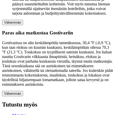
pääsyä suunniteltuihin kohteisiin. Voit myös tutustua hieman
syrjemmällä sijaitseviin itsenäisiin hotelleihin, jotka voivat
tarjota aidomman ja budjettiystävällisemmän kokemuksen.
Vähemmän
Paras aika matkustaa Gostivariin
Gostivarissa on alin keskilämpötila tammikuussa, 30,4 °F (-0,9 °C),
kun taas elokuu on kuumin kuukausi, keskilämpötilan ollessa 70,3
°F (21,3 °C). Toukokuu on tyypillisesti sateisin kuukausi. Jos haluat
nauttia Gostivarin vilkkaasta ilmapiiristä, heinäkuu, elokuu ja
joulukuu ovat parhaita kuukausia vierailla, täynnä muita matkustajia.
Tänä sesonkiaikana sää on aurinkoinen tai enimmäkseen
aurinkoinen, vähäisellä tai olemattomalla sateella. Jos kuitenkin pidät
rennommasta kokemuksesta, maaliskuu, toukokuu ja lokakuu ovat
täydellisiä hiljaisempaan lomamatkaan, jolloin sataa kevyesti ja on
enimmäkseen aurinkoista.
Vähemmän
Tutustu myös