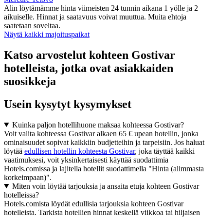
Alin löytämämme hinta viimeisten 24 tunnin aikana 1 yölle ja 2
aikuiselle. Hinnat ja saatavuus voivat muuttua. Muita ehtoja
saatetaan soveltaa.
Näytä kaikki majoituspaikat
Katso arvostelut kohteen Gostivar
hotelleista, jotka ovat asiakkaiden
suosikkeja
Usein kysytyt kysymykset
Kuinka paljon hotellihuone maksaa kohteessa Gostivar?
Voit valita kohteessa Gostivar alkaen 65 € upean hotellin, jonka
ominaisuudet sopivat kaikkiin budjetteihin ja tarpeisiin. Jos haluat
löytää
edullisen hotellin kohteesta Gostivar
, joka täyttää kaikki
vaatimuksesi, voit yksinkertaisesti käyttää suodattimia
Hotels.comissa ja lajitella hotellit suodattimella "Hinta (alimmasta
korkeimpaan)".
Miten voin löytää tarjouksia ja ansaita etuja kohteen Gostivar
hotelleissa?
Hotels.comista löydät edullisia tarjouksia kohteen Gostivar
hotelleista. Tarkista hotellien hinnat keskellä viikkoa tai hiljaisen