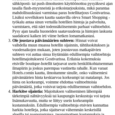
sähköposti- tai push-ilmoitusten käyttöönottoa pysyäksesi ajan
tasalla flash-myynneistä ja erikoistarjouksista, mikä parantaa
mahdollisuuksiasi varmistaa paras hotellitarjous Gostivarissa.
Lisäksi sovelluksen kautta saatavilla oleva Smart Shopping -
työkalu antaa sinun vertailla hotellien hintoja ja palveluita,
varmistaen, että näet todennäköisemmin parhaat vaihtoehdot.
Pysy ajan tasalla huoneiden saatavuudesta ja hintojen laskusta
saadaksesi kaiken irti viime hetken lomamatkastasi.
Ole joustava päivämäärien suhteen:
Hinnat voivat
vaihdella muun muassa hotellin sijainnin, tähtiluokituksen ja
vuodenaikojen mukaan, joten joustavuus matkapäivien
suhteen voi auttaa sinua löytämään edullisempia vaihtoehtoja
hotellimajoitukseesi Gostivarissa. Erilaisia kokemuksia
etsiville boutique-hotellit tarjoavat usein henkilökohtaisemman
ilmapiirin ja joskus parempaa vastinetta rahalle. Kun varaat
Hotels.comin kautta, ilmoitamme sinulle, onko valitsemiesi
päivämäärien hinta keskiarvoa korkeampi tai matalampi. Jos
hinta on korkeampi, voimme ehdottaa vaihtoehtoisia
päivämääriä, jotka voisivat tarjota edullisemman vaihtoehdon.
Harkitse sijaintia:
Majoituksen valitseminen lähempää
tärkeimpiä nähtävyyksiä tai kaupungin keskustoja voi tarjota
lisämukavuutta, mutta se liittyy usein korkeampiin
kustannuksiin. Edullisempia vaihtoehtoja etsivien kannattaa
harkita hotelleja, jotka sijaitsevat vähemmän keskeisillä
alueilla tai naapurustoissa, tasapainottaen kustannuksia ja