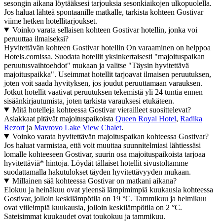
sesongin aikana löytääksesi tarjouksia sesonkiaikojen ulkopuolella.
Jos haluat lähteä spontaanille matkalle, tarkista kohteen Gostivar
viime hetken hotellitarjoukset.
Voinko varata sellaisen kohteen Gostivar hotellin, jonka voi
peruuttaa ilmaiseksi?
Hyvitettävän kohteen Gostivar hotellin On varaaminen on helppoa
Hotels.comissa. Suodata hotellit yksinkertaisesti "majoituspaikan
peruutusvaihtoehdot" mukaan ja valitse "Täysin hyvitettävä
majoituspaikka". Useimmat hotellit tarjoavat ilmaisen peruutuksen,
joten voit saada hyvityksen, jos joudut peruuttamaan varauksen.
Jotkut hotellit vaativat peruutuksen tekemistä yli 24 tuntia ennen
sisäänkirjautumista, joten tarkista varauksesi etukäteen.
Mitä hotelleja kohteessa Gostivar vierailleet suosittelevat?
Asiakkaat pitävät majoituspaikoista
Queen Royal Hotel
,
Radika
Rezort
ja
Mavrovo Lake View Chalet
.
Voinko varata hyvitettävän majoituspaikan kohteessa Gostivar?
Jos haluat varmistaa, että voit muuttaa suunnitelmiasi lähtiessäsi
lomalle kohteeseen Gostivar, suurin osa majoituspaikoista tarjoaa
hyvitettäviä* hintoja. Löydät tällaiset hotellit sivustoltamme
suodattamalla hakutulokset täyden hyvitettävyyden mukaan.
Millainen sää kohteessa Gostivar on matkani aikana?
Elokuu ja heinäkuu ovat yleensä lämpimimpiä kuukausia kohteessa
Gostivar, jolloin keskilämpötila on 19 °C. Tammikuu ja helmikuu
ovat viileimpiä kuukausia, jolloin keskilämpötila on 2 °C.
Sateisimmat kuukaudet ovat toukokuu ja tammikuu.