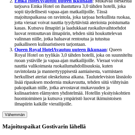
Emka Hotel
Avautuu uuteen ikkunaan
: Mukavaa oleskelua
tarjoava Emka Hotel on ihastuttava 3,0 tähden hotelli, joka
sopii täydellisesti vapaa-ajan matkailijoille. Tässä
majoituspaikassa on ravintola, joka tarjoaa herkullista ruokaa,
jotta vieraat voivat nauttia tyydyttävistä aterioista poistumatta
kauas. Kutsuva ilmapiiri ja laadukkaat ruokailuvaihtoehdot
luovat rentouttavan ilmapiirin, tehden siitä houkuttelevan
valinnan niille, jotka haluavat rentoutua ja tutustua
paikalliseen kulinaristiseen tarjontaan.
Queen Royal Hotel
Avautuu uuteen ikkunaan
: Queen
Royal Hotel on tyylikäs 3,0 tähden hotelli, joka on suunniteltu
ruoan ystäville ja vapaa-ajan matkailijoille. Vieraat voivat
nauttia valikoimasta ruokailumahdollisuuksia, kuten
ravintolasta ja mannertyyppisestä aamiaisesta, varmistaen
herkulliset ateriat oleskelunsa aikana. Taulutelevision läsnäolo
lisää ripauksen modernia mukavuutta, tehden siitä viihtyisän
pakopaikan niille, jotka arvostavat mukavuuden ja
kulinaaristen elämysten yhdistelmää. Hotellin yksityiskohtien
huomioiminen ja kutsuva ympäristö luovat ikimuistoisen
ilmapiirin kaikille vierailijoille.
Vähemmän
Majoituspaikat Gostivarin lähellä