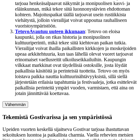
tarjoaa henkeäsalpaavat näkymät ja monipuolisen kasvi- ja
eläinkunnan, mikä tekee siitä luonnonystävien ehdottoman
kohteen. Majoituspaikat täällä tarjoavat usein rustiikkista
viehätystä, jolloin vierailijat voivat uppoutua rauhalliseen
vuoristoympäristöön.
Tetovo
Avautuu uuteen ikkunaan
: Tetovo on eloisa
kaupunki, jolla on rikas historia ja monipuolinen
kulttuuriperintö, mikä tekee siitä kiehtovan paikan tutkia.
Vierailijat voivat ihailla paikallisten kirkkojen ja moskeijoiden
upeaa arkkitehtuuria, kun taas lähellä olevat vuoret tarjoavat
erinomaiset vaellusreitit ulkoiluseikkailuihin. Kaupungin
vilkkaat markkinat ovat täydellisiä ostoksille, josta löydät
paikallisia käsitöitä ja perinteisiä tuotteita. Tetovo on myös
loistava paikka nauttia kulttuurinähtävyyksistä, sillä siellä
järjestetään erilaisia tapahtumia ja festivaaleja, jotka esittelevät
paikallisia perinteitä ympäri vuoden, varmistaen, että aina on
jotain jännittävää koettavaa.
Vähemmän
Tekemistä Gostivarissa ja sen ympäristössä
Upeiden vuorten keskellä sijaitseva Gostivar tarjoaa ihastuttavan
sekoituksen luontoa ja paikallista charmia. Vaella rehevien metsien