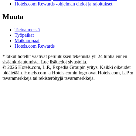
Hotels.com Rewards -ohjelman ehdot ja rajoitukset
Muuta
Tietoa meistä
Työpaikat
Matkaoppaat
Hotels.com Rewards
*Jotkut hotellit vaativat peruutuksen tekemistä yli 24 tuntia ennen
sisäänkirjautumista. Lue lisätiedot sivustolta.
© 2026 Hotels.com, L.P., Expedia Groupin yritys. Kaikki oikeudet
pidätetään. Hotels.com ja Hotels.comin logo ovat Hotels.com, L.P.:n
tavaramerkkejä tai rekisteröityjä tavaramerkkejä.