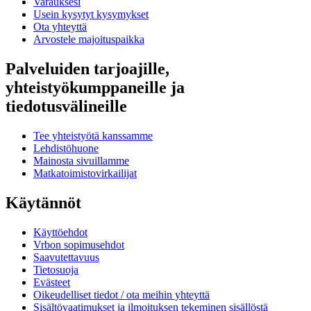
Varauksesi
Usein kysytyt kysymykset
Ota yhteyttä
Arvostele majoituspaikka
Palveluiden tarjoajille,
yhteistyökumppaneille ja
tiedotusvälineille
Tee yhteistyötä kanssamme
Lehdistöhuone
Mainosta sivuillamme
Matkatoimistovirkailijat
Käytännöt
Käyttöehdot
Vrbon sopimusehdot
Saavutettavuus
Tietosuoja
Evästeet
Oikeudelliset tiedot / ota meihin yhteyttä
Sisältövaatimukset ja ilmoituksen tekeminen sisällöstä