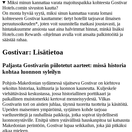
Miksi minun kannattaa varata majoituspaikka kohteesta Gostivar
Hotels.comin sivuston kautta?
On monta hyvää syytä, miksi sinun kannattaa varata lomasi
kohteeseen Gostivar kauttamme: tietyt hotellit tarjoavat ilmaisen
peruutusoikeuden*, joten voit suunnitella matkasi joustavasti, ja
hintatakuumme ansiosta saat aina halvimmat hinnat, minkä lisäksi
Hotels.com Rewards -ohjelman avulla voit ansaita palkintoöitä ja
säästää rahaa.
Gostivar: Lisätietoa
Paljasta Gostivarin piilotetut aarteet: missä historia
kohtaa luonnon syleilyn
Pohjois-Makedonian sydämessä sijaitseva Gostivar on kiehtova
sekoitus historiaa, kulttuuria ja luonnon kauneutta. Kuljeskele
viehättävässä keskustassa, jossa historiallinen porttikaari ja
paikallinen muistomerkki kertovat menneisyydestä. Vilkas
Gostivarin tori on aistien juhlaa, täynnä tuoreita tuotteita ja käsitöitä.
Upeiden maisemien ympäröimä, syrjäinen kohde tarjoaa
vaellusreittejä ja rauhallisia paikkoja, jotka sopivat täydellisesti
luonnonystäville. Etsitpä sitten ystävällistä hauskanpitoa tai katsausta
Makedonian perintöön, Gostivar lupaa seikkailun, joka jää pitkäksi
aikaa mieleen.