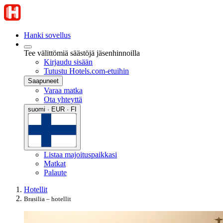
Hanki sovellus
Tee välittömiä säästöjä jäsenhinnoilla
Kirjaudu sisään
Tutustu Hotels.com-etuihin
Saapuneet
Varaa matka
Ota yhteyttä
suomi · EUR · FI
Listaa majoituspaikkasi
Matkat
Palaute
Hotellit
Brasilia – hotellit