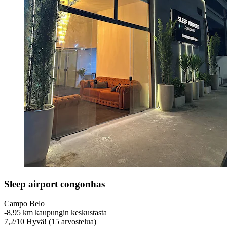
Sleep airport congonhas
Campo Belo
‐
8,95 km kaupungin keskustasta
7,2
/
10
Hyvä! (15 arvostelua)