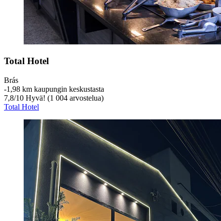
Total Hotel
Brás
‐
1,98 km kaupungin keskustasta
7,8
/
10
Hyvä! (1 004 arvostelua)
Total Hotel