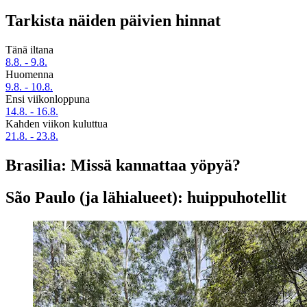
Tarkista näiden päivien hinnat
Tänä iltana
8.8. - 9.8.
Huomenna
9.8. - 10.8.
Ensi viikonloppuna
14.8. - 16.8.
Kahden viikon kuluttua
21.8. - 23.8.
Brasilia: Missä kannattaa yöpyä?
São Paulo (ja lähialueet): huippuhotellit