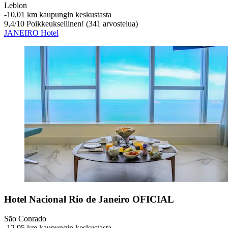
Leblon
‐
10,01 km kaupungin keskustasta
9,4
/
10
Poikkeuksellinen! (341 arvostelua)
JANEIRO Hotel
Hotel Nacional Rio de Janeiro OFICIAL
São Conrado
‐
12,95 km kaupungin keskustasta