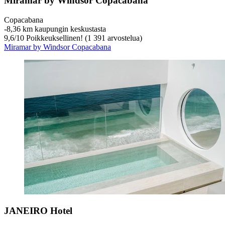
Miramar by Windsor Copacabana
Copacabana
‐
8,36 km kaupungin keskustasta
9,6
/
10
Poikkeuksellinen! (1 391 arvostelua)
Miramar by Windsor Copacabana
JANEIRO Hotel