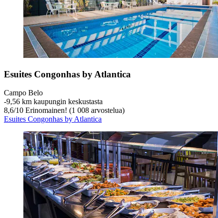
Esuites Congonhas by Atlantica
Campo Belo
‐
9,56 km kaupungin keskustasta
8,6
/
10
Erinomainen! (1 008 arvostelua)
Esuites Congonhas by Atlantica