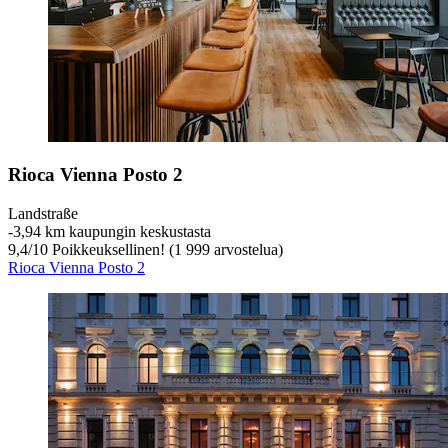
Rioca Vienna Posto 2
Landstraße
‐
3,94 km kaupungin keskustasta
9,4
/
10
Poikkeuksellinen! (1 999 arvostelua)
Rioca Vienna Posto 2