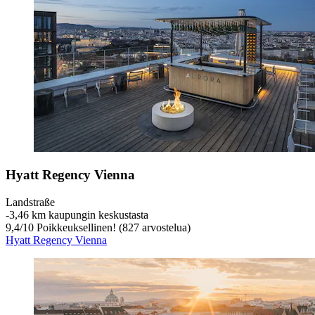
Hyatt Regency Vienna
Landstraße
‐
3,46 km kaupungin keskustasta
9,4
/
10
Poikkeuksellinen! (827 arvostelua)
Hyatt Regency Vienna