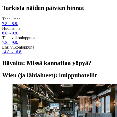
Tarkista näiden päivien hinnat
Tänä iltana
7.8. - 8.8.
Huomenna
8.8. - 9.8.
Tänä viikonloppuna
7.8. - 9.8.
Ensi viikonloppuna
14.8. - 16.8.
Itävalta: Missä kannattaa yöpyä?
Wien (ja lähialueet): huippuhotellit