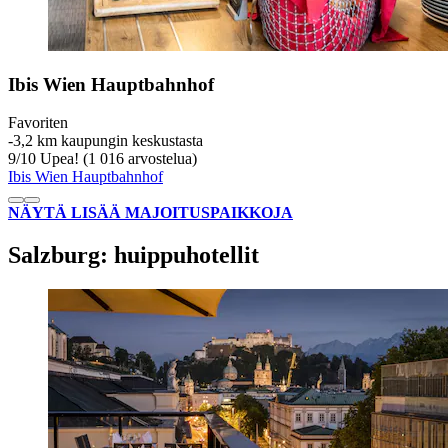
Ibis Wien Hauptbahnhof
Favoriten
‐
3,2 km kaupungin keskustasta
9
/
10
Upea! (1 016 arvostelua)
Ibis Wien Hauptbahnhof
NÄYTÄ LISÄÄ MAJOITUSPAIKKOJA
Salzburg: huippuhotellit