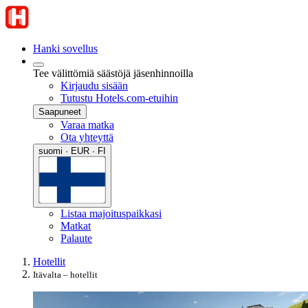
Hanki sovellus
Tee välittömiä säästöjä jäsenhinnoilla
Kirjaudu sisään
Tutustu Hotels.com-etuihin
Saapuneet
Varaa matka
Ota yhteyttä
suomi · EUR · FI
Listaa majoituspaikkasi
Matkat
Palaute
Hotellit
Itävalta – hotellit