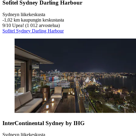
Sofitel Sydney Darling Harbour
Sydneyn liikekeskusta
‐
1,02 km kaupungin keskustasta
9
/
10
Upea! (1 012 arvostelua)
Sofitel Sydney Darling Harbour
InterContinental Sydney by IHG
Sydneyn liikekeskusta