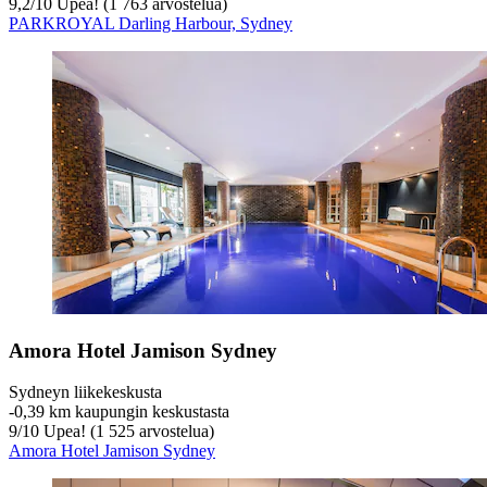
9,2
/
10
Upea! (1 763 arvostelua)
PARKROYAL Darling Harbour, Sydney
Amora Hotel Jamison Sydney
Sydneyn liikekeskusta
‐
0,39 km kaupungin keskustasta
9
/
10
Upea! (1 525 arvostelua)
Amora Hotel Jamison Sydney