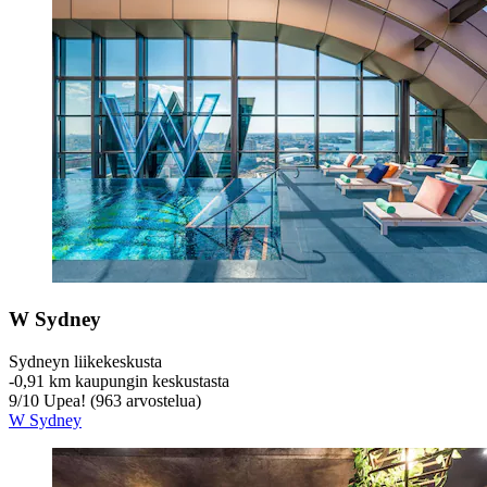
W Sydney
Sydneyn liikekeskusta
‐
0,91 km kaupungin keskustasta
9
/
10
Upea! (963 arvostelua)
W Sydney