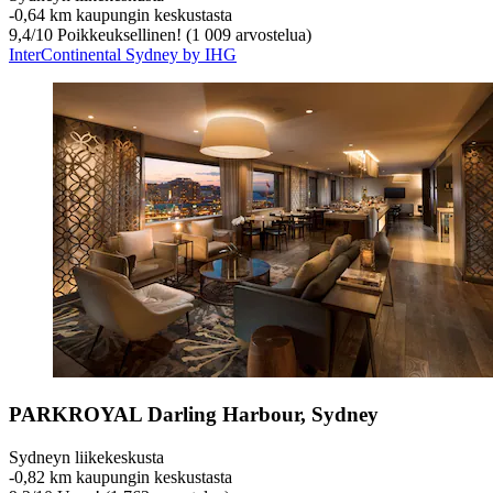
‐
0,64 km kaupungin keskustasta
9,4
/
10
Poikkeuksellinen! (1 009 arvostelua)
InterContinental Sydney by IHG
PARKROYAL Darling Harbour, Sydney
Sydneyn liikekeskusta
‐
0,82 km kaupungin keskustasta