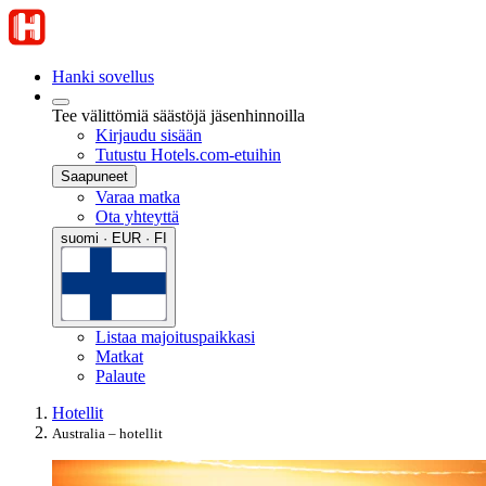
Hanki sovellus
Tee välittömiä säästöjä jäsenhinnoilla
Kirjaudu sisään
Tutustu Hotels.com-etuihin
Saapuneet
Varaa matka
Ota yhteyttä
suomi · EUR · FI
Listaa majoituspaikkasi
Matkat
Palaute
Hotellit
Australia – hotellit