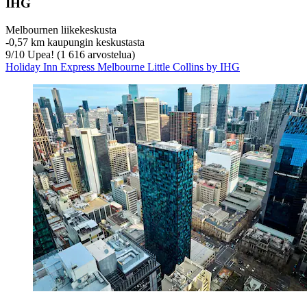
IHG
Melbournen liikekeskusta
‐
0,57 km kaupungin keskustasta
9
/
10
Upea! (1 616 arvostelua)
Holiday Inn Express Melbourne Little Collins by IHG