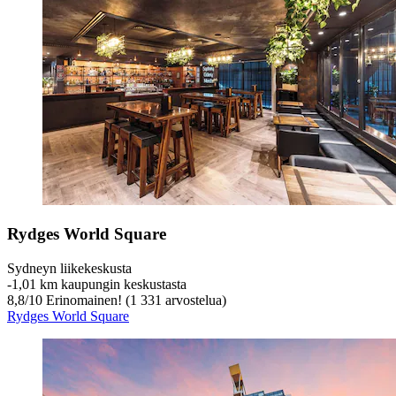
Rydges World Square
Sydneyn liikekeskusta
‐
1,01 km kaupungin keskustasta
8,8
/
10
Erinomainen! (1 331 arvostelua)
Rydges World Square