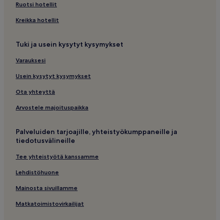
Ruotsi hotellit
Kreikka hotellit
Tuki ja usein kysytyt kysymykset
Varauksesi
Usein kysytyt kysymykset
Ota yhteyttä
Arvostele majoituspaikka
Palveluiden tarjoajille, yhteistyökumppaneille ja
tiedotusvälineille
Tee yhteistyötä kanssamme
Lehdistöhuone
Mainosta sivuillamme
Matkatoimistovirkailijat