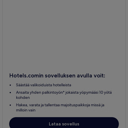
Hotels.comin sovelluksen avulla voit:
Säästää valikoiduista hotelleista
Ansaita yhden palkintoyön* jokaista yöpymääsi 10 yötä
kohden
Hakea, varata ja tallentaa majoituspaikkoja missä ja
milloin vain
Lataa sovellus