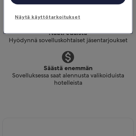
hetkellä
Näytä käyttötarkoitukset
Nauti eduista
Hyödynnä sovelluskohtaiset jäsentarjoukset
Säästä enemmän
Sovelluksessa saat alennusta valikoiduista
hotelleista