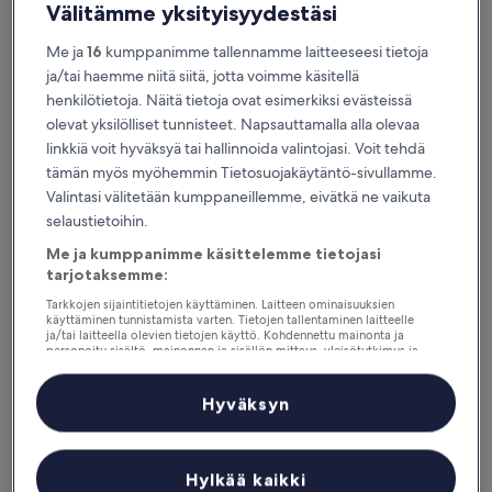
Välitämme yksityisyydestäsi
Me ja
16
kumppanimme tallennamme laitteeseesi tietoja
ja/tai haemme niitä siitä, jotta voimme käsitellä
henkilötietoja. Näitä tietoja ovat esimerkiksi evästeissä
olevat yksilölliset tunnisteet. Napsauttamalla alla olevaa
linkkiä voit hyväksyä tai hallinnoida valintojasi. Voit tehdä
tämän myös myöhemmin Tietosuojakäytäntö-sivullamme.
Syitä ladata sovelluksemme
Valintasi välitetään kumppaneillemme, eivätkä ne vaikuta
selaustietoihin.
Me ja kumppanimme käsittelemme tietojasi
tarjotaksemme:
Pysy ajan tasalla
Tarkkojen sijaintitietojen käyttäminen. Laitteen ominaisuuksien
käyttäminen tunnistamista varten. Tietojen tallentaminen laitteelle
Tarkastele matkasuunnitelmaasi ilman Wi-Fi-
ja/tai laitteella olevien tietojen käyttö. Kohdennettu mainonta ja
yhteyttä
personoitu sisältö, mainonnan ja sisällön mittaus, yleisötutkimus ja
palvelujen kehittäminen.
Kumppanien (toimittajien) luettelo
Hyväksyn
Suunnittele matkasi vapaasti
Hylkää kaikki
Varaa missä ja milloin tahansa, myös viime