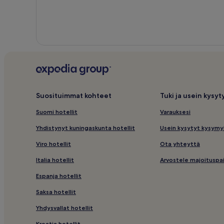
Suosituimmat kohteet
Tuki ja usein kysy
Suomi hotellit
Varauksesi
Yhdistynyt kuningaskunta hotellit
Usein kysytyt kysymy
Viro hotellit
Ota yhteyttä
Italia hotellit
Arvostele majoituspa
Espanja hotellit
Saksa hotellit
Yhdysvallat hotellit
Kroatia hotellit