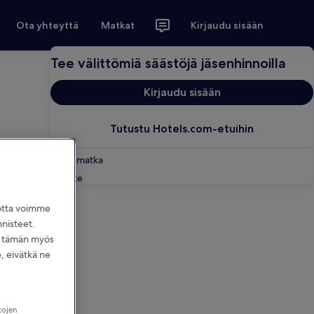
Ota yhteyttä
Matkat
Kirjaudu sisään
Tee välittömiä säästöjä jäsenhinnoilla
Kirjaudu sisään
Tutustu Hotels.com-etuihin
Varaa matka
Palaute
jotta voimme
nnisteet.
dä tämän myös
 eivätkä ne
tojen