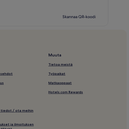
Skannaa QR-koodi
Muuta
Tietoa meistä
usehdot
Työpaikat
us
Matkaoppaat
Hotels.com Rewards
 tiedot / ota meihin
ukset ja ilmoituksen
ällöstä