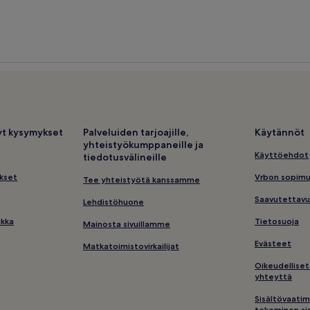
tyt kysymykset
Palveluiden tarjoajille,
Käytännöt
yhteistyökumppaneille ja
Käyttöehdot
tiedotusvälineille
kset
Vrbon sopim
Tee yhteistyötä kanssamme
Saavutettavu
Lehdistöhuone
ikka
Tietosuoja
Mainosta sivuillamme
Evästeet
Matkatoimistovirkailijat
Oikeudelliset
yhteyttä
Sisältövaatim
tekeminen sis