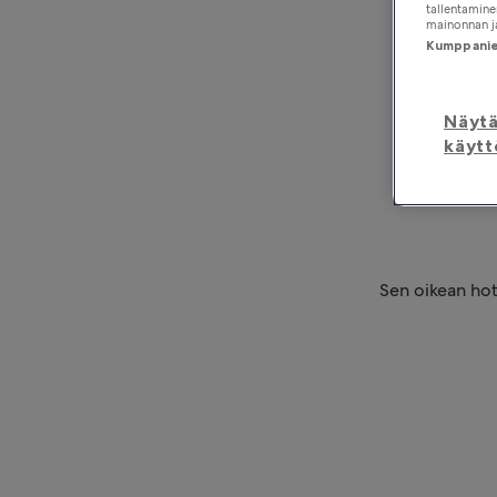
tallentaminen
mainonnan ja
Kumppanien
Näyt
käytt
Sen oikean hot