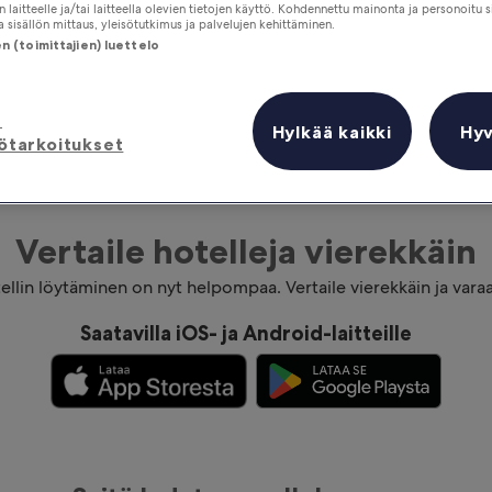
 laitteelle ja/tai laitteella olevien tietojen käyttö. Kohdennettu mainonta ja personoitu s
 sisällön mittaus, yleisötutkimus ja palvelujen kehittäminen.
 (toimittajien) luettelo
ä
Hylkää kaikki
Hy
ötarkoitukset
Vertaile hotelleja vierekkäin
ellin löytäminen on nyt helpompaa. Vertaile vierekkäin ja varaa
Saatavilla iOS- ja Android-laitteille