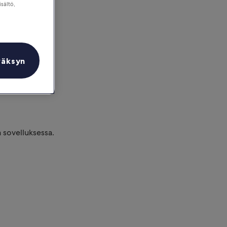
isältö,
väksyn
 sovelluksessa.