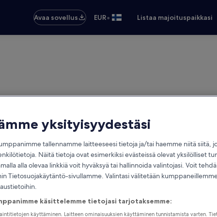
•
Avaa sovellus
EUR
Listaa majoituspaikkasi
tämme yksityisyydestäsi
mppanimme tallennamme laitteeseesi tietoja ja/tai haemme niitä siitä, 
enkilötietoja. Näitä tietoja ovat esimerkiksi evästeissä olevat yksilölliset tu
alla alla olevaa linkkiä voit hyväksyä tai hallinnoida valintojasi. Voit teh
 Tietosuojakäytäntö-sivullamme. Valintasi välitetään kumppaneillemme,
laustietoihin.
mppanimme käsittelemme tietojasi tarjotaksemme:
jaintitietojen käyttäminen. Laitteen ominaisuuksien käyttäminen tunnistamista varten. Tie