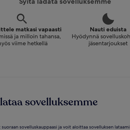
Syitä ladata sovelluksemme
ttele matkasi vapaasti
Nauti eduista
missä ja milloin tahansa,
Hyödynnä sovelluskoh
yös viime hetkellä
jäsentarjoukset
 lataa sovelluksemme
 suoraan sovelluskauppaasi ja voit aloittaa sovelluksen lataamis