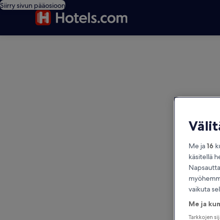
Siirry sivun pääosioon
editorial
Väli
Me ja
16
ku
käsitellä h
Napsauttam
myöhemmin
vaikuta se
Me ja ku
Tarkkojen si