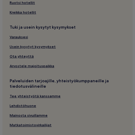
Ruotsi hotellit
Kreikka hotellit
Tuki ja usein kysytyt kysymykset
Varauksesi
Usein kysytyt kysymykset
Ota yhteyttä
Arvostele majoituspaikka
Palveluiden tarjoajille, yhteistyökumppaneille ja
tiedotusvälineille
Tee yhteistyötä kanssamme
Lehdistöhuone
Mainosta sivuillamme
Matkatoimistovirkailijat