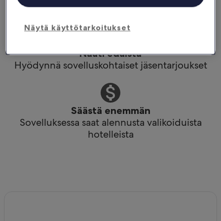
hetkellä
Näytä käyttötarkoitukset
Nauti eduista
Hyödynnä sovelluskohtaiset jäsentarjoukset
Säästä enemmän
Sovelluksessa saat alennusta valikoiduista
hotelleista