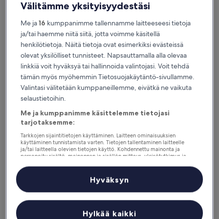
Välitämme yksityisyydestäsi
Me ja
16
kumppanimme tallennamme laitteeseesi tietoja
ja/tai haemme niitä siitä, jotta voimme käsitellä
henkilötietoja. Näitä tietoja ovat esimerkiksi evästeissä
olevat yksilölliset tunnisteet. Napsauttamalla alla olevaa
linkkiä voit hyväksyä tai hallinnoida valintojasi. Voit tehdä
tämän myös myöhemmin Tietosuojakäytäntö-sivullamme.
Syitä ladata sovelluksemme
Valintasi välitetään kumppaneillemme, eivätkä ne vaikuta
selaustietoihin.
Me ja kumppanimme käsittelemme tietojasi
tarjotaksemme:
Pysy ajan tasalla
Tarkkojen sijaintitietojen käyttäminen. Laitteen ominaisuuksien
käyttäminen tunnistamista varten. Tietojen tallentaminen laitteelle
Tarkastele matkasuunnitelmaasi ilman Wi-Fi-
ja/tai laitteella olevien tietojen käyttö. Kohdennettu mainonta ja
yhteyttä
personoitu sisältö, mainonnan ja sisällön mittaus, yleisötutkimus ja
palvelujen kehittäminen.
Kumppanien (toimittajien) luettelo
Hyväksyn
Suunnittele matkasi vapaasti
Hylkää kaikki
Varaa missä ja milloin tahansa, myös viime