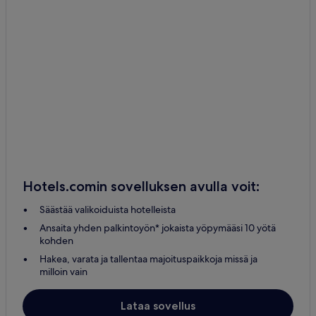
Hotels.comin sovelluksen avulla voit:
Säästää valikoiduista hotelleista
Ansaita yhden palkintoyön* jokaista yöpymääsi 10 yötä
kohden
Hakea, varata ja tallentaa majoituspaikkoja missä ja
milloin vain
Lataa sovellus