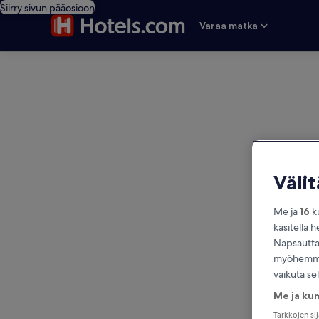
Siirry sivun pääosioon
Varaa matka
editorial
Väli
Me ja
16
ku
käsitellä h
Napsauttam
myöhemmin
vaikuta se
Me ja ku
Tarkkojen si