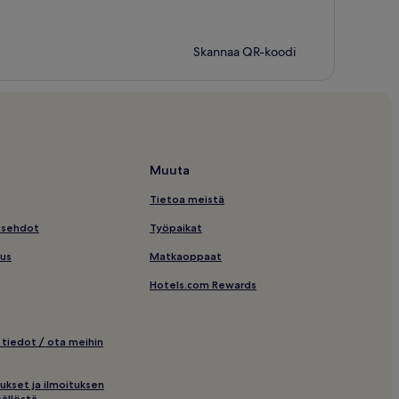
Skannaa QR-koodi
Muuta
Tietoa meistä
usehdot
Työpaikat
us
Matkaoppaat
Hotels.com Rewards
 tiedot / ota meihin
ukset ja ilmoituksen
ällöstä