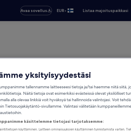
•
Avaa sovellus
EUR
Listaa majoituspaikkasi
tämme yksityisyydestäsi
mppanimme tallennamme laitteeseesi tietoja ja/tai haemme niitä siitä, 
enkilötietoja. Näitä tietoja ovat esimerkiksi evästeissä olevat yksilölliset tu
alla alla olevaa linkkiä voit hyväksyä tai hallinnoida valintojasi. Voit teh
 Tietosuojakäytäntö-sivullamme. Valintasi välitetään kumppaneillemme,
laustietoihin.
mppanimme käsittelemme tietojasi tarjotaksemme:
jaintitietojen käyttäminen. Laitteen ominaisuuksien käyttäminen tunnistamista varten. Tie