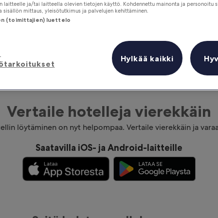
 laitteelle ja/tai laitteella olevien tietojen käyttö. Kohdennettu mainonta ja personoitu s
 sisällön mittaus, yleisötutkimus ja palvelujen kehittäminen.
 (toimittajien) luettelo
ä
Hylkää kaikki
Hy
ötarkoitukset
Vertaile hotelleja vierekkäin
ellin löytäminen on nyt helpompaa. Vertaile vierekkäin ja varaa
Saatavilla iOS- ja Android-laitteille