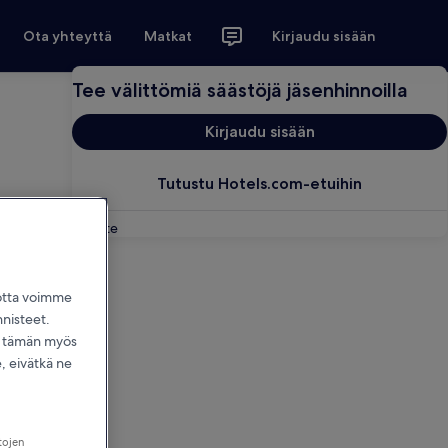
Ota yhteyttä
Matkat
Kirjaudu sisään
Tee välittömiä säästöjä jäsenhinnoilla
Kirjaudu sisään
Tutustu Hotels.com-etuihin
Palaute
jotta voimme
nnisteet.
dä tämän myös
 eivätkä ne
tojen