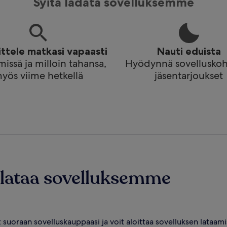
Syitä ladata sovelluksemme
ttele matkasi vapaasti
Nauti eduista
missä ja milloin tahansa,
Hyödynnä sovelluskoh
yös viime hetkellä
jäsentarjoukset
 lataa sovelluksemme
 suoraan sovelluskauppaasi ja voit aloittaa sovelluksen lataamis