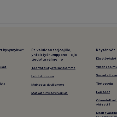
tyt kysymykset
Palveluiden tarjoajille,
Käytännöt
yhteistyökumppaneille ja
Käyttöehdot
tiedotusvälineille
kset
Vrbon sopim
Tee yhteistyötä kanssamme
Saavutettavu
Lehdistöhuone
ikka
Tietosuoja
Mainosta sivuillamme
Evästeet
Matkatoimistovirkailijat
Oikeudelliset
yhteyttä
Sisältövaatim
tekeminen sis