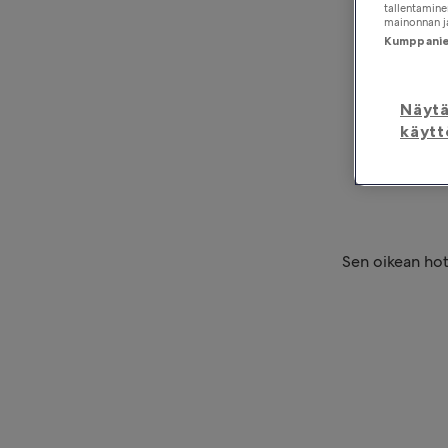
tallentaminen
mainonnan ja
Kumppanien
Näyt
käytt
Sen oikean hot