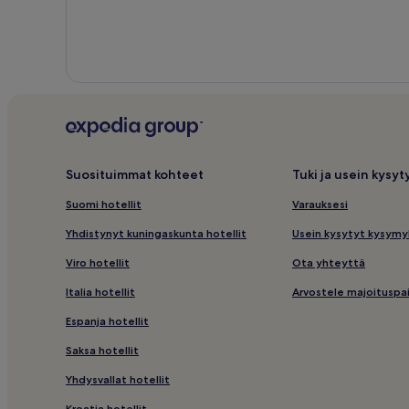
Suosituimmat kohteet
Tuki ja usein kysy
Suomi hotellit
Varauksesi
Yhdistynyt kuningaskunta hotellit
Usein kysytyt kysymy
Viro hotellit
Ota yhteyttä
Italia hotellit
Arvostele majoituspa
Espanja hotellit
Saksa hotellit
Yhdysvallat hotellit
Kroatia hotellit